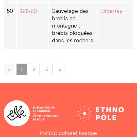
50
128-20
Sauvetage des
Bidarray
brebis en
montagne :
brebis bloquées
dans les rochers
«
1
2
3
»
Institut culturel basque