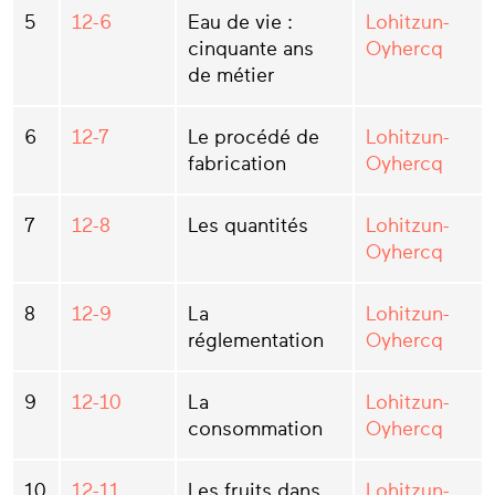
5
12-6
Eau de vie :
Lohitzun-
cinquante ans
Oyhercq
de métier
6
12-7
Le procédé de
Lohitzun-
fabrication
Oyhercq
7
12-8
Les quantités
Lohitzun-
Oyhercq
8
12-9
La
Lohitzun-
réglementation
Oyhercq
9
12-10
La
Lohitzun-
consommation
Oyhercq
10
12-11
Les fruits dans
Lohitzun-