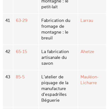
montagne : le
petit-lait
41
63-29
Fabrication du
Larrau
fromage de
montagne : le
breuil
42
65-15
La fabrication
Ahetze
artisanale du
savon
43
85-5
L'atelier de
Mauléon-
piquage de la
Licharre
manufacture
d'espadrilles
Béguerie