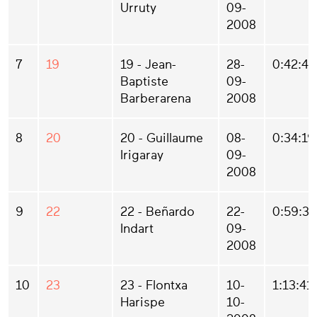
Urruty
09-
2008
7
19
19 - Jean-
28-
0:42:48
Baptiste
09-
Barberarena
2008
8
20
20 - Guillaume
08-
0:34:19
Irigaray
09-
2008
9
22
22 - Beñardo
22-
0:59:33
Indart
09-
2008
10
23
23 - Flontxa
10-
1:13:41
Harispe
10-