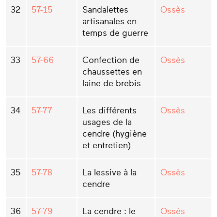
32
57-15
Sandalettes
Ossès
artisanales en
temps de guerre
33
57-66
Confection de
Ossès
chaussettes en
laine de brebis
34
57-77
Les différents
Ossès
usages de la
cendre (hygiène
et entretien)
35
57-78
La lessive à la
Ossès
cendre
36
57-79
La cendre : le
Ossès