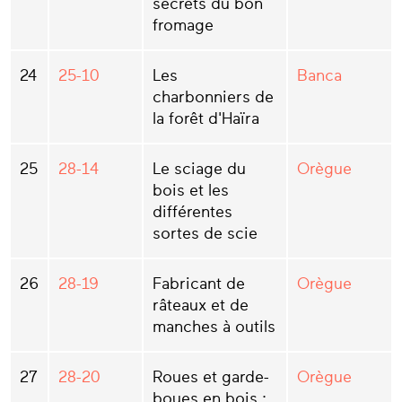
secrets du bon
fromage
24
25-10
Les
Banca
charbonniers de
la forêt d'Haïra
25
28-14
Le sciage du
Orègue
bois et les
différentes
sortes de scie
26
28-19
Fabricant de
Orègue
râteaux et de
manches à outils
27
28-20
Roues et garde-
Orègue
boues en bois :