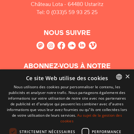
Château Lota - 64480 Ustaritz
Tel: 0 (033)5 59 93 25 25
NOUS SUIVRE
ABONNEZ-VOUS À NOTRE
NEWSLETTER
×
Ce site Web utilise des cookies
Nous utilisons des cookies pour personnaliser le contenu, les
S'abonner
publicités et analyser notre trafic. Nous partageons également des
BASQUE
informations sur votre utilisation de notre site avec nos partenaires
FRENCH
de publicité et d"analyse qui peuvent les combiner avec d"autres
informations que vous leur avez fournies ou qu"ils ont collectées lors
SPANISH
de votre utilisation de leurs services.
Au sujet de la gestion des
cookies
ENGLISH
STRICTEMENT NÉCESSAIRES
PERFORMANCE