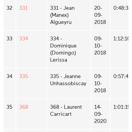
32
331
331 - Jean
20-
0:48:34
(Manex)
09-
Algueyru
2018
33
334
334 -
09-
1:12:10
Dominique
10-
(Domingo)
2018
Lerissa
34
335
335 - Jeanne
09-
0:57:44
Unhassobiscay
10-
2018
35
368
368 - Laurent
14-
1:01:19
Carricart
09-
2020