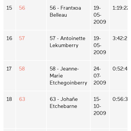
15
56
56 - Frantxoa
19-
1:19:22
Belleau
05-
2009
16
57
57 - Antoinette
19-
3:42:26
Lekumberry
05-
2009
17
58
58 - Jeanne-
24-
0:52:40
Marie
07-
Etchegoinberry
2009
18
63
63 - Johañe
15-
0:56:31
Etchebarne
10-
2009