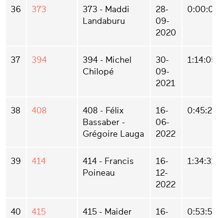
36
373
373 - Maddi
28-
0:00:0
Landaburu
09-
2020
37
394
394 - Michel
30-
1:14:05
Chilopé
09-
2021
38
408
408 - Félix
16-
0:45:21
Bassaber -
06-
Grégoire Lauga
2022
39
414
414 - Francis
16-
1:34:31
Poineau
12-
2022
40
415
415 - Maider
16-
0:53:51