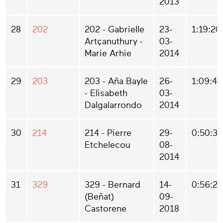
2013
28
202
202 - Gabrielle
23-
1:19:20
Artçanuthury -
03-
Marie Arhie
2014
29
203
203 - Aña Bayle
26-
1:09:46
- Elisabeth
03-
Dalgalarrondo
2014
30
214
214 - Pierre
29-
0:50:37
Etchelecou
08-
2014
31
329
329 - Bernard
14-
0:56:24
(Beñat)
09-
Castorene
2018