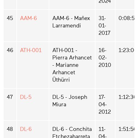
2024
45
AAM-6
AAM-6 - Mañex
31-
0:08:54
Larramendi
01-
2017
46
ATH-001
ATH-001 -
16-
1:23:00
Pierra Arhancet
02-
- Marianne
2010
Arhancet
Üthürri
47
DL-5
DL-5 - Joseph
17-
1:12:36
Miura
04-
2012
48
DL-6
DL-6 - Conchita
11-
1:51:56
Etchezaharreta
04-