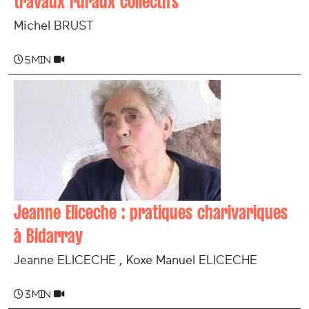
travaux ruraux collectifs
Michel BRUST
5 min
Jeanne Eliceche : pratiques charivariques
à Bidarray
Jeanne ELICECHE , Koxe Manuel ELICECHE
3 min