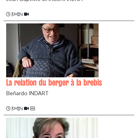
3 min
La relation du berger à la brebis
Beñardo INDART
3 min