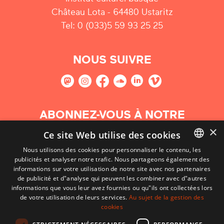
Château Lota - 64480 Ustaritz
Tel: 0 (033)5 59 93 25 25
NOUS SUIVRE
ABONNEZ-VOUS À NOTRE
NEWSLETTER
×
Ce site Web utilise des cookies
Nous utilisons des cookies pour personnaliser le contenu, les
S'abonner
publicités et analyser notre trafic. Nous partageons également des
BASQUE
informations sur votre utilisation de notre site avec nos partenaires
FRENCH
de publicité et d"analyse qui peuvent les combiner avec d"autres
informations que vous leur avez fournies ou qu"ils ont collectées lors
SPANISH
de votre utilisation de leurs services.
Au sujet de la gestion des
cookies
ENGLISH