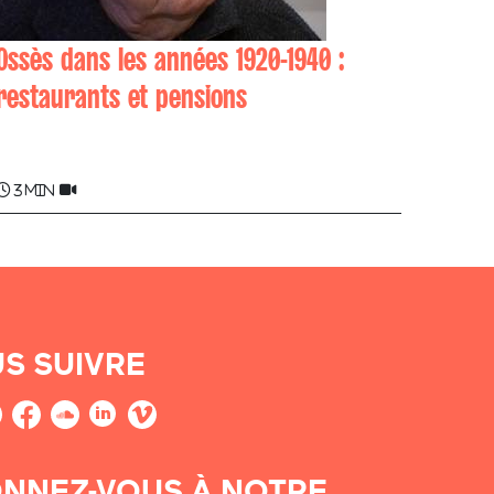
Ossès dans les années 1920-1940 :
restaurants et pensions
Joanes ELGUE
3 min
S SUIVRE
NNEZ-VOUS À NOTRE