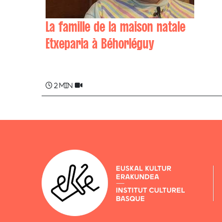
La famille de la maison natale
Etxeparia à Béhorléguy
Catherine TISSET
2 min