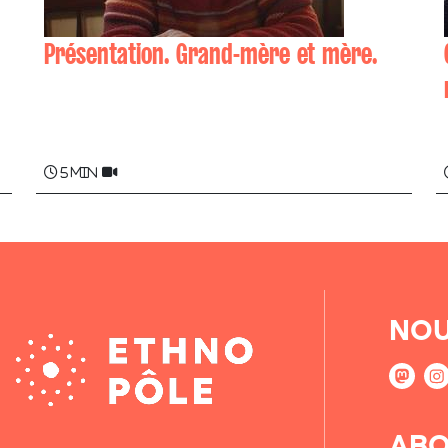
Présentation. Grand-mère et mère.
Jean ARDOIN
5 min
NOU
ABO