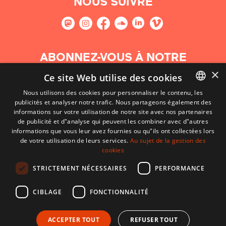
NOUS SUIVRE
ABONNEZ-VOUS À NOTRE
NEWSLETTER
×
Ce site Web utilise des cookies
Nous utilisons des cookies pour personnaliser le contenu, les
S'abonner
publicités et analyser notre trafic. Nous partageons également des
BASQUE
informations sur votre utilisation de notre site avec nos partenaires
FRENCH
de publicité et d"analyse qui peuvent les combiner avec d"autres
informations que vous leur avez fournies ou qu"ils ont collectées lors
SPANISH
de votre utilisation de leurs services.
Au sujet de la gestion des
cookies
ENGLISH
STRICTEMENT NÉCESSAIRES
PERFORMANCE
CIBLAGE
FONCTIONNALITÉ
ACCEPTER TOUT
REFUSER TOUT