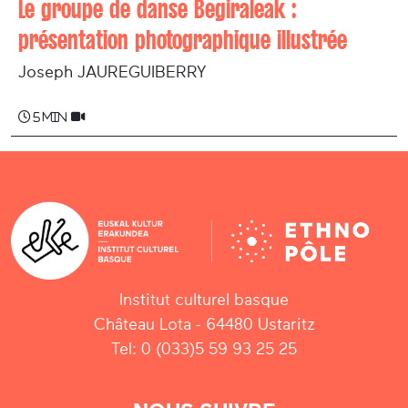
Le groupe de danse Begiraleak :
présentation photographique illustrée
Joseph JAUREGUIBERRY
5 min
Institut culturel basque
Château Lota - 64480 Ustaritz
Tel: 0 (033)5 59 93 25 25