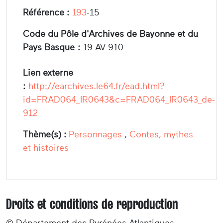
Référence :
193
-15
Code du Pôle d'Archives de Bayonne et du
Pays Basque :
19 AV 910
Lien externe
:
http://earchives.le64.fr/ead.html?
id=FRAD064_IR0643&c=FRAD064_IR0643_de-
912
Thème(s) :
Personnages
,
Contes, mythes
et histoires
Droits et conditions de reproduction
© Département des Pyrénées-Atlantiques –