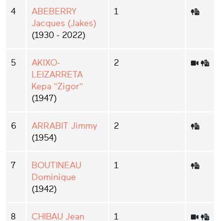
4
ABEBERRY
1
Jacques (Jakes)
(1930 - 2022)
5
AKIXO-
2
LEIZARRETA
Kepa "Zigor"
(1947)
6
ARRABIT Jimmy
2
(1954)
7
BOUTINEAU
1
Dominique
(1942)
8
CHIBAU Jean
1