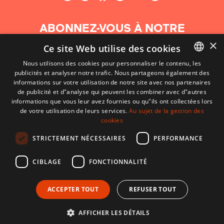
ABONNEZ-VOUS À NOTRE
NEWSLETTER
×
Ce site Web utilise des cookies
Nous utilisons des cookies pour personnaliser le contenu, les
S'abonner
publicités et analyser notre trafic. Nous partageons également des
BASQUE
informations sur votre utilisation de notre site avec nos partenaires
FRENCH
de publicité et d"analyse qui peuvent les combiner avec d"autres
informations que vous leur avez fournies ou qu"ils ont collectées lors
SPANISH
de votre utilisation de leurs services.
Au sujet de la gestion des
cookies
ENGLISH
STRICTEMENT NÉCESSAIRES
PERFORMANCE
CIBLAGE
FONCTIONNALITÉ
ACCEPTER TOUT
REFUSER TOUT
CONTACT
CONDITIONS D'UTILISATION
MENTIONS LÉGALES
AFFICHER LES DÉTAILS
Développé par CodeSyntax. CMS :
Django
.