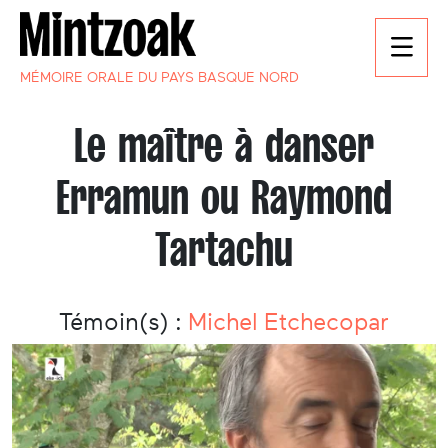
MÉMOIRE ORALE DU PAYS BASQUE NORD
Le maître à danser
Erramun ou Raymond
Tartachu
Témoin(s) :
Michel Etchecopar