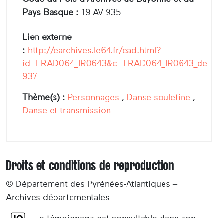
Pays Basque :
19 AV 935
Lien externe
:
http://earchives.le64.fr/ead.html?
id=FRAD064_IR0643&c=FRAD064_IR0643_de-
937
Thème(s) :
Personnages
,
Danse souletine
,
Danse et transmission
Droits et conditions de reproduction
© Département des Pyrénées-Atlantiques –
Archives départementales
Le témoignage est consultable dans son