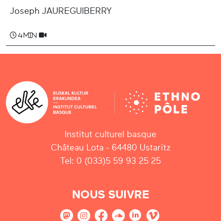
Joseph JAUREGUIBERRY
4 min
Institut culturel basque
Château Lota - 64480 Ustaritz
Tel: 0 (033)5 59 93 25 25
NOUS SUIVRE