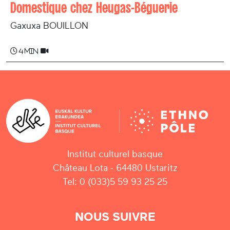
Domestique chez Heugas-Béguerie
Gaxuxa BOUILLON
4 min
Institut culturel basque
Château Lota - 64480 Ustaritz
Tel: 0 (033)5 59 93 25 25
NOUS SUIVRE