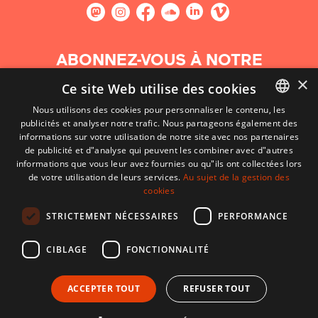
ABONNEZ-VOUS À NOTRE
NEWSLETTER
×
Ce site Web utilise des cookies
Nous utilisons des cookies pour personnaliser le contenu, les
S'abonner
publicités et analyser notre trafic. Nous partageons également des
BASQUE
informations sur votre utilisation de notre site avec nos partenaires
FRENCH
de publicité et d"analyse qui peuvent les combiner avec d"autres
informations que vous leur avez fournies ou qu"ils ont collectées lors
SPANISH
de votre utilisation de leurs services.
Au sujet de la gestion des
cookies
ENGLISH
STRICTEMENT NÉCESSAIRES
PERFORMANCE
CIBLAGE
FONCTIONNALITÉ
ACCEPTER TOUT
REFUSER TOUT
CONTACT
CONDITIONS D'UTILISATION
MENTIONS LÉGALES