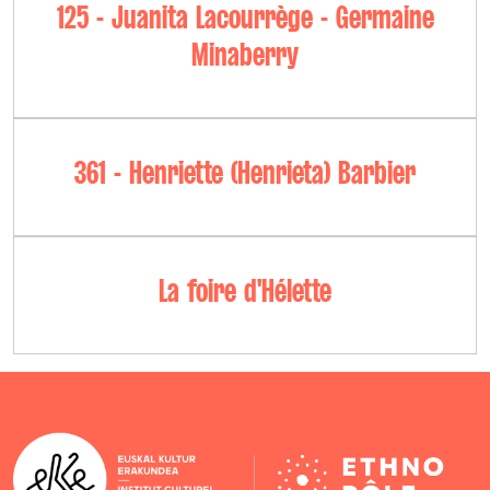
125 - Juanita Lacourrège - Germaine
Minaberry
361 - Henriette (Henrieta) Barbier
La foire d'Hélette