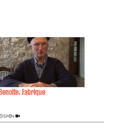
Benoîte. Fabrique
Claude ARHANCHET
5 min