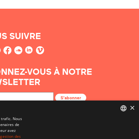
S SUIVRE
NNEZ-VOUS À NOTRE
SLETTER
S'abonner
×
 trafic. Nous
tenaires de
BASQUE
leur avez
FRENCH
 gestion des