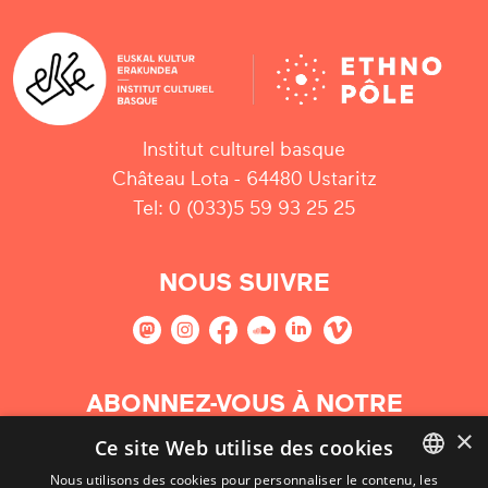
Institut culturel basque
Château Lota - 64480 Ustaritz
Tel: 0 (033)5 59 93 25 25
NOUS SUIVRE
ABONNEZ-VOUS À NOTRE
NEWSLETTER
×
Ce site Web utilise des cookies
Nous utilisons des cookies pour personnaliser le contenu, les
S'abonner