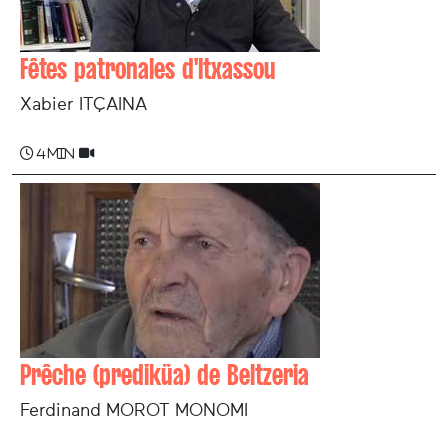
Fêtes patronales d'Itxassou
Xabier ITÇAINA
4 min
Prêche (prediküa) de Beltzeria
Ferdinand MOROT MONOMI