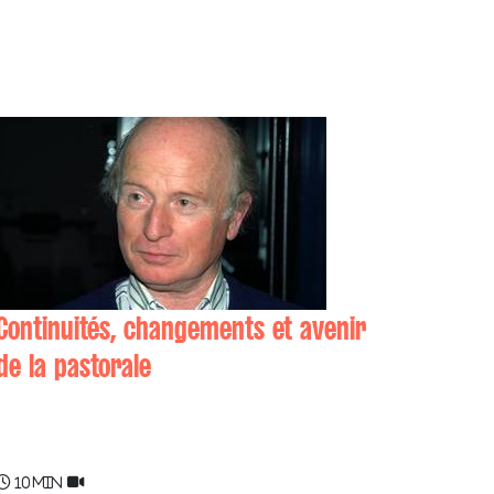
Continuités, changements et avenir
de la pastorale
Jean-Louis DAVANT
10 min