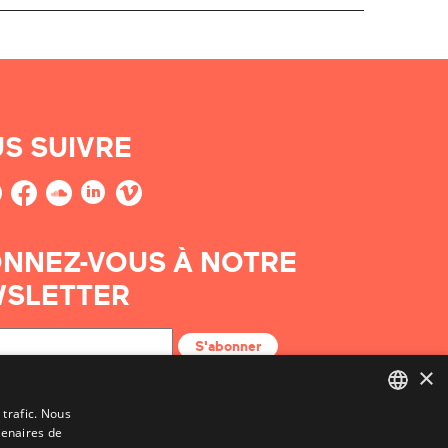
S SUIVRE
NNEZ-VOUS À NOTRE
SLETTER
S'abonner
×
 trafic. Nous
tenaires de
BASQUE