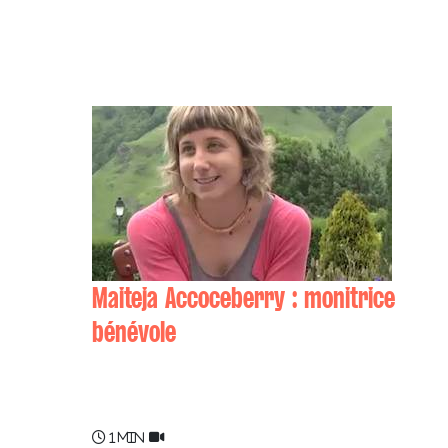
Maiteja Accoceberry : monitrice
bénévole
Oihana LARRANDABURU , Maiteja
ACCOCEBERRY
1 min