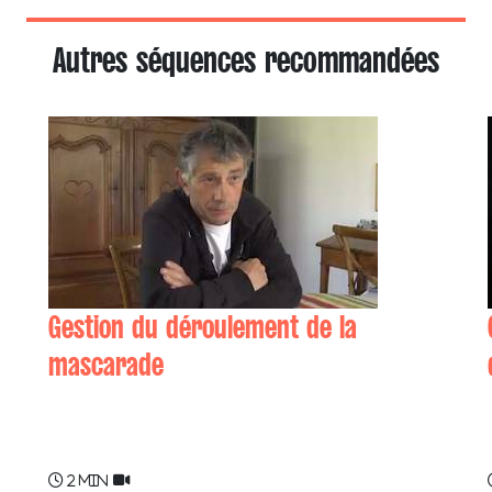
Autres séquences recommandées
Gestion du déroulement de la
mascarade
Jean-Pierre RECALT
2 min