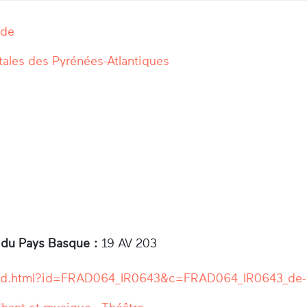
rde
ales des Pyrénées-Atlantiques
 du Pays Basque :
19 AV 203
r/ead.html?id=FRAD064_IR0643&c=FRAD064_IR0643_de