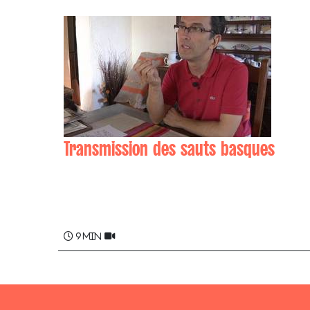
Transmission des sauts basques
Michel AURNAGUE
9 min