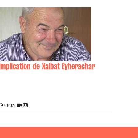
Implication de Xalbat Eyherachar
Jean-Baptiste (Battitta) AMORENA ,
Sauveur (Xalbat) EYHERACHAR , Jérôme
ETCHEBARNE
4 min