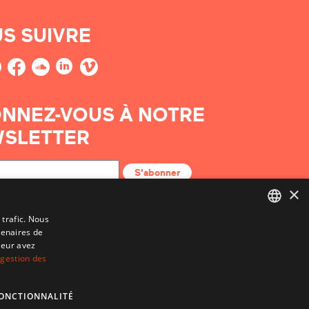
S SUIVRE
NNEZ-VOUS À NOTRE
SLETTER
S'abonner
×
 trafic. Nous
tenaires de
BASQUE
leur avez
FRENCH
 gestion des
SPANISH
ONCTIONNALITÉ
ENGLISH