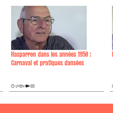
Hasparren dans les années 1950 :
Carnaval et pratiques dansées
Frantxoa GARAT , Xan IPHARAGUERRE
1 min