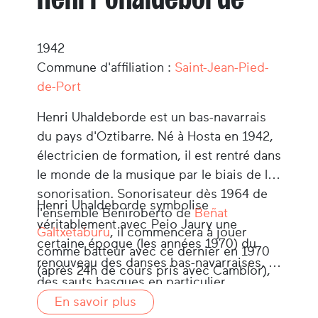
1942
Commune d'affiliation :
Saint-Jean-Pied-
de-Port
Henri Uhaldeborde est un bas-navarrais
du pays d'Oztibarre. Né à Hosta en 1942,
électricien de formation, il est rentré dans
le monde de la musique par le biais de la
sonorisation. Sonorisateur dès 1964 de
Henri Uhaldeborde symbolise
l'ensemble Beniroberto de
Beñat
véritablement avec Peio Jaury une
Galtxetaburu
, il commencera à jouer
certaine époque (les années 1970) du
comme batteur avec ce dernier en 1970
renouveau des danses bas-navarraises, et
(après 24h de cours pris avec Camblor),
des sauts basques en particulier.
puis formera avec lui,
Peio Jaury
et
En savoir plus
d'autres l'orchestre Ramuntxo en 1971.