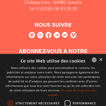
Château Lota - 64480 Ustaritz
Tel: 0 (033)5 59 93 25 25
NOUS SUIVRE
ABONNEZ-VOUS À NOTRE
NEWSLETTER
×
Ce site Web utilise des cookies
Nous utilisons des cookies pour personnaliser le contenu, les
S'abonner
publicités et analyser notre trafic. Nous partageons également des
BASQUE
informations sur votre utilisation de notre site avec nos partenaires
FRENCH
de publicité et d"analyse qui peuvent les combiner avec d"autres
informations que vous leur avez fournies ou qu"ils ont collectées lors
SPANISH
de votre utilisation de leurs services.
Au sujet de la gestion des
cookies
ENGLISH
STRICTEMENT NÉCESSAIRES
PERFORMANCE