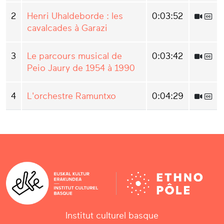
2
Henri Uhaldeborde : les
0:03:52
cavalcades à Garazi
3
Le parcours musical de
0:03:42
Peio Jaury de 1954 à 1990
4
L'orchestre Ramuntxo
0:04:29
Institut culturel basque