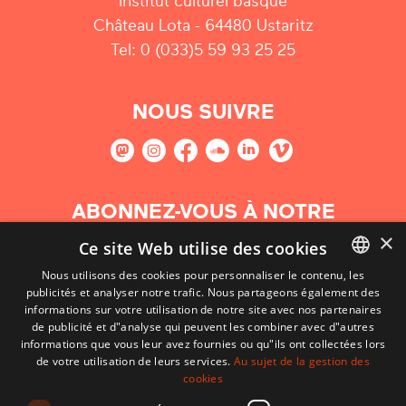
Institut culturel basque
Château Lota - 64480 Ustaritz
Tel: 0 (033)5 59 93 25 25
NOUS SUIVRE
ABONNEZ-VOUS À NOTRE
NEWSLETTER
×
Ce site Web utilise des cookies
Nous utilisons des cookies pour personnaliser le contenu, les
S'abonner
publicités et analyser notre trafic. Nous partageons également des
BASQUE
informations sur votre utilisation de notre site avec nos partenaires
FRENCH
de publicité et d"analyse qui peuvent les combiner avec d"autres
informations que vous leur avez fournies ou qu"ils ont collectées lors
SPANISH
de votre utilisation de leurs services.
Au sujet de la gestion des
cookies
ENGLISH