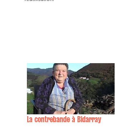
La contrebande à Bidarray
Marie-Angèle ECHEVERTZ , Beñat DUCLOS