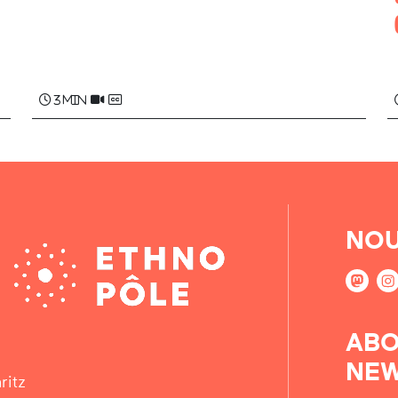
3 min
NOU
ABO
NEW
ritz