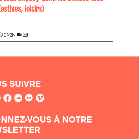
(estives, loisirs)
Louis BISCAICHIPY
5 min
S SUIVRE
NNEZ-VOUS À NOTRE
SLETTER