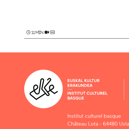
11 min
Institut culturel basque
Château Lota - 64480 Usta