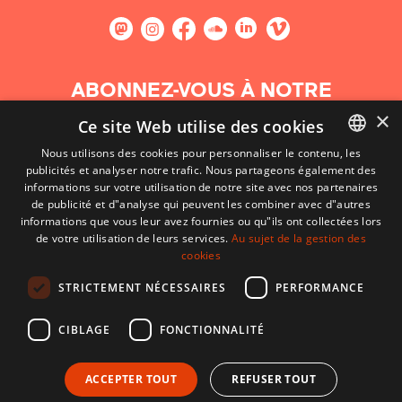
ABONNEZ-VOUS À NOTRE
NEWSLETTER
×
Ce site Web utilise des cookies
Nous utilisons des cookies pour personnaliser le contenu, les
S'abonner
publicités et analyser notre trafic. Nous partageons également des
BASQUE
informations sur votre utilisation de notre site avec nos partenaires
FRENCH
de publicité et d"analyse qui peuvent les combiner avec d"autres
informations que vous leur avez fournies ou qu"ils ont collectées lors
SPANISH
de votre utilisation de leurs services.
Au sujet de la gestion des
cookies
ENGLISH
STRICTEMENT NÉCESSAIRES
PERFORMANCE
CIBLAGE
FONCTIONNALITÉ
ACCEPTER TOUT
REFUSER TOUT