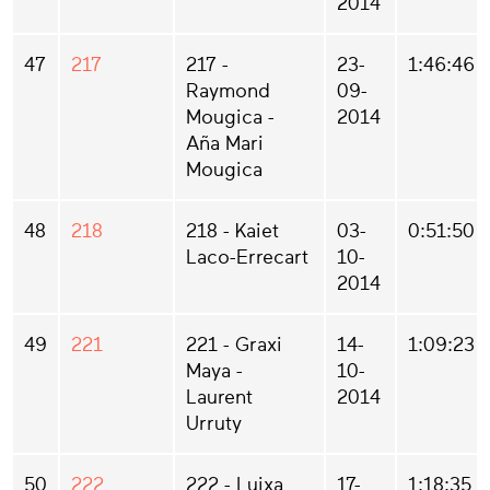
2014
47
217
217 -
23-
1:46:46
Raymond
09-
Mougica -
2014
Aña Mari
Mougica
48
218
218 - Kaiet
03-
0:51:50
Laco-Errecart
10-
2014
49
221
221 - Graxi
14-
1:09:23
Maya -
10-
Laurent
2014
Urruty
50
222
222 - Luixa
17-
1:18:35