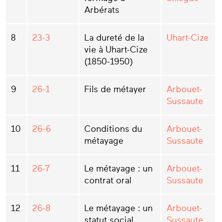
Arbérats
8
23-3
La dureté de la
Uhart-Cize
vie à Uhart-Cize
(1850-1950)
9
26-1
Fils de métayer
Arbouet-
Sussaute
10
26-6
Conditions du
Arbouet-
métayage
Sussaute
11
26-7
Le métayage : un
Arbouet-
contrat oral
Sussaute
12
26-8
Le métayage : un
Arbouet-
statut social
Sussaute