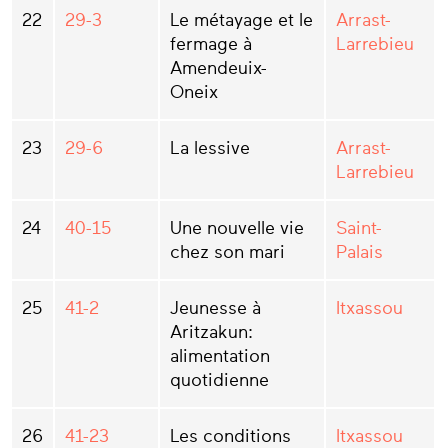
22
29-3
Le métayage et le
Arrast-
fermage à
Larrebieu
Amendeuix-
Oneix
23
29-6
La lessive
Arrast-
Larrebieu
24
40-15
Une nouvelle vie
Saint-
chez son mari
Palais
25
41-2
Jeunesse à
Itxassou
Aritzakun:
alimentation
quotidienne
26
41-23
Les conditions
Itxassou