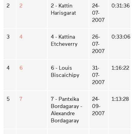
2
2
2 - Kattin
24-
0:31:36
Harisgarat
07-
2007
3
4
4 - Kattina
26-
0:33:06
Etcheverry
07-
2007
4
6
6 - Louis
31-
1:16:22
Biscaichipy
07-
2007
5
7
7 - Pantxika
24-
1:13:28
Bordagaray -
09-
Alexandre
2007
Bordagaray