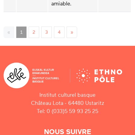
amiable.
«
1
2
3
4
»
Institut culturel basque
Château Lota - 64480 Ustaritz
Tel: 0 (033)5 59 93 25 25
NOUS SUIVRE