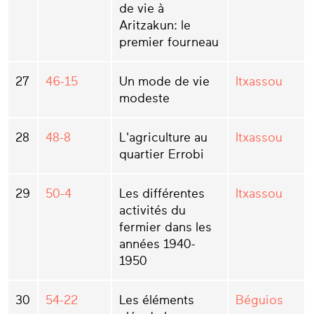
de vie à
Aritzakun: le
premier fourneau
27
46-15
Un mode de vie
Itxassou
modeste
28
48-8
L'agriculture au
Itxassou
quartier Errobi
29
50-4
Les différentes
Itxassou
activités du
fermier dans les
années 1940-
1950
30
54-22
Les éléments
Béguios