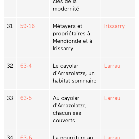
clés de la
modernité
31
59-16
Métayers et
Irissarry
propriétaires à
Mendionde et à
Irissarry
32
63-4
Le cayolar
Larrau
d'Arrazolatze, un
habitat sommaire
33
63-5
Au cayolar
Larrau
d'Arrazolatze,
chacun ses
couverts
34
63-6
La nourriture au
Larrau