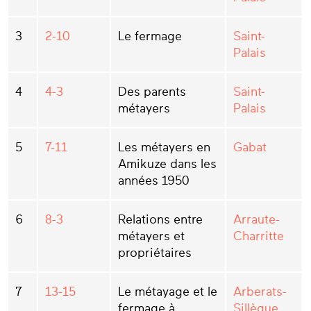
3
2-10
Le fermage
Saint-
Palais
4
4-3
Des parents
Saint-
métayers
Palais
5
7-11
Les métayers en
Gabat
Amikuze dans les
années 1950
6
8-3
Relations entre
Arraute-
métayers et
Charritte
propriétaires
7
13-15
Le métayage et le
Arberats-
fermage à
Sillègue