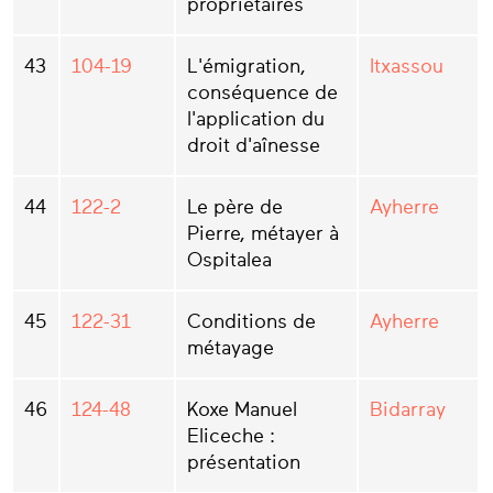
propriétaires
43
104-19
L'émigration,
Itxassou
conséquence de
l'application du
droit d'aînesse
44
122-2
Le père de
Ayherre
Pierre, métayer à
Ospitalea
45
122-31
Conditions de
Ayherre
métayage
46
124-48
Koxe Manuel
Bidarray
Eliceche :
présentation