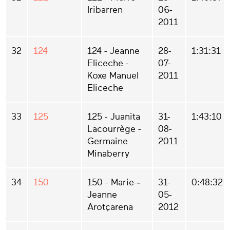
Iribarren
06-
2011
32
124
124 - Jeanne
28-
1:31:31
Eliceche -
07-
Koxe Manuel
2011
Eliceche
33
125
125 - Juanita
31-
1:43:10
Lacourrège -
08-
Germaine
2011
Minaberry
34
150
150 - Marie-­
31-
0:48:32
Jeanne
05-
Arotçarena
2012