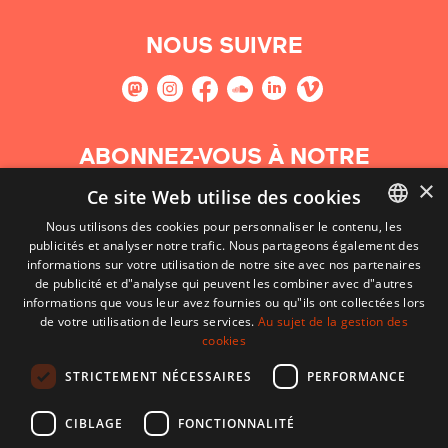
NOUS SUIVRE
ABONNEZ-VOUS À NOTRE
NEWSLETTER
×
Ce site Web utilise des cookies
Nous utilisons des cookies pour personnaliser le contenu, les
S'abonner
publicités et analyser notre trafic. Nous partageons également des
BASQUE
informations sur votre utilisation de notre site avec nos partenaires
FRENCH
de publicité et d"analyse qui peuvent les combiner avec d"autres
informations que vous leur avez fournies ou qu"ils ont collectées lors
SPANISH
de votre utilisation de leurs services.
Au sujet de la gestion des
cookies
ENGLISH
STRICTEMENT NÉCESSAIRES
PERFORMANCE
CIBLAGE
FONCTIONNALITÉ