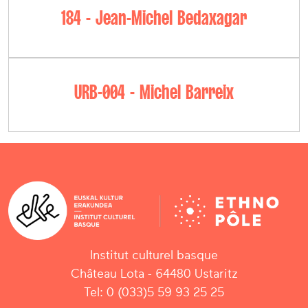
184 - Jean-Michel Bedaxagar
URB-004 - Michel Barreix
Institut culturel basque
Château Lota - 64480 Ustaritz
Tel: 0 (033)5 59 93 25 25