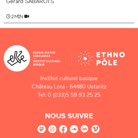
Gérard SABAROTS
2 min
Institut culturel basque
Château Lota - 64480 Ustaritz
Tel: 0 (033)5 59 93 25 25
NOUS SUIVRE