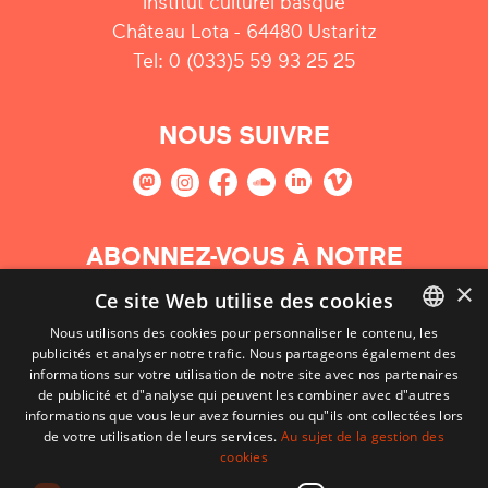
Institut culturel basque
Château Lota - 64480 Ustaritz
Tel: 0 (033)5 59 93 25 25
NOUS SUIVRE
ABONNEZ-VOUS À NOTRE
NEWSLETTER
×
Ce site Web utilise des cookies
Nous utilisons des cookies pour personnaliser le contenu, les
S'abonner
publicités et analyser notre trafic. Nous partageons également des
BASQUE
informations sur votre utilisation de notre site avec nos partenaires
FRENCH
de publicité et d"analyse qui peuvent les combiner avec d"autres
informations que vous leur avez fournies ou qu"ils ont collectées lors
SPANISH
de votre utilisation de leurs services.
Au sujet de la gestion des
cookies
ENGLISH