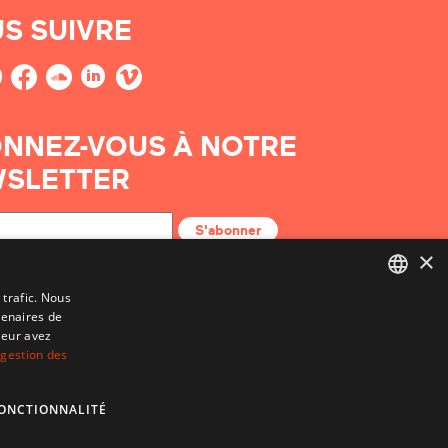
S SUIVRE
NNEZ-VOUS À NOTRE
SLETTER
S'abonner
×
 trafic. Nous
tenaires de
BASQUE
leur avez
FRENCH
 gestion des
SPANISH
ONCTIONNALITÉ
ENGLISH