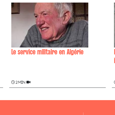
Le service militaire en Algérie
Gratien JOCOU
2 min