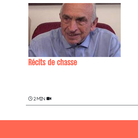
Récits de chasse
Zunda Elissalde "Toto" JOSET
2 min