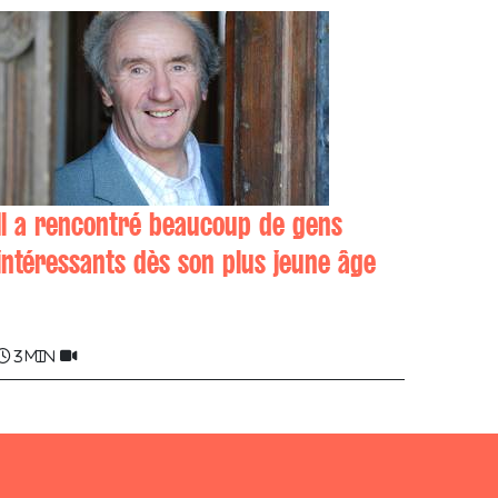
Il a rencontré beaucoup de gens
intéressants dès son plus jeune âge
Daniel LANDART
3 min