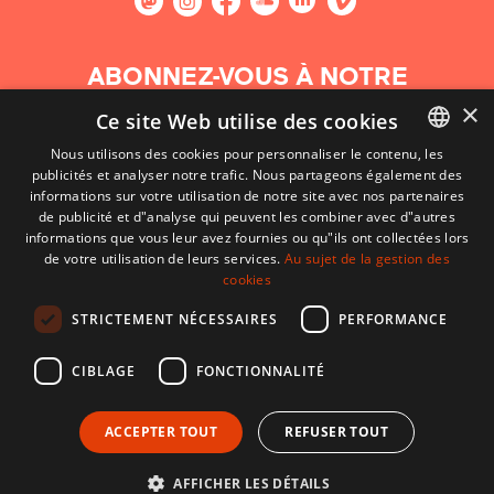
ABONNEZ-VOUS À NOTRE
NEWSLETTER
×
Ce site Web utilise des cookies
Nous utilisons des cookies pour personnaliser le contenu, les
S'abonner
publicités et analyser notre trafic. Nous partageons également des
BASQUE
informations sur votre utilisation de notre site avec nos partenaires
FRENCH
de publicité et d"analyse qui peuvent les combiner avec d"autres
informations que vous leur avez fournies ou qu"ils ont collectées lors
SPANISH
de votre utilisation de leurs services.
Au sujet de la gestion des
cookies
ENGLISH
STRICTEMENT NÉCESSAIRES
PERFORMANCE
CIBLAGE
FONCTIONNALITÉ
ACCEPTER TOUT
REFUSER TOUT
CONTACT
CONDITIONS D'UTILISATION
MENTIONS LÉGALES
AFFICHER LES DÉTAILS