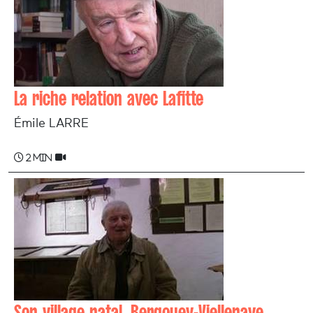
La riche relation avec Lafitte
Émile LARRE
2 min
Son village natal, Bergouey-Viellenave