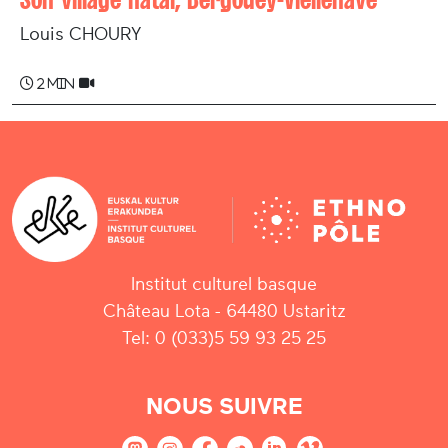
Louis CHOURY
2 min
Institut culturel basque
Château Lota - 64480 Ustaritz
Tel: 0 (033)5 59 93 25 25
NOUS SUIVRE