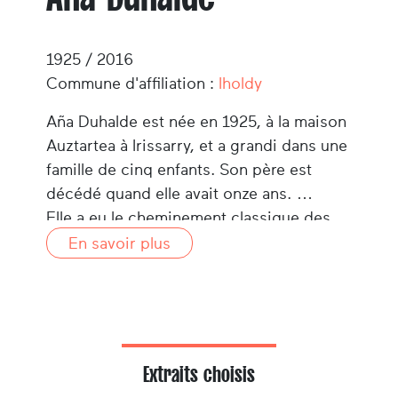
1925 / 2016
Commune d'affiliation :
Iholdy
Aña Duhalde est née en 1925, à la maison
Auztartea à Irissarry, et a grandi dans une
famille de cinq enfants. Son père est
décédé quand elle avait onze ans.
Elle a eu le cheminement classique des
jeunes filles de l'époque : obtention du
En savoir plus
certificat d'études primaires à l'école
primaire publique du village en 1937,
passage de plusieurs hivers successifs à
l'ouvroir, puis chez une couturière de
Saint-Jean-Pied-de-Port.
Extraits choisis
Elle est ensuite placée pendant un an