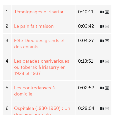
1
Témoignages d'Irisartar
0:40:11
2
Le pain fait maison
0:03:42
3
Fête-Dieu des grands et
0:04:27
des enfants
4
Les parades charivariques
0:13:51
ou toberak à Irissarry en
1928 et 1937
5
Les contredanses à
0:02:52
domicile
6
Ospitalea (1930-1960) : Un
0:29:04
domaine agricole