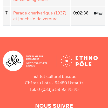
7
Parade charivarique (1937)
0:02:36
et jonchaie de verdure
Institut culturel basque
Château Lota - 64480 Ustaritz
Tel: 0 (033)5 59 93 25 25
NOUS SUIVRE