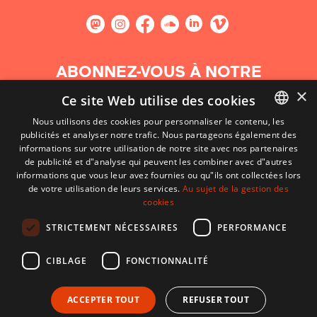
ABONNEZ-VOUS À NOTRE
NEWSLETTER
×
Ce site Web utilise des cookies
Nous utilisons des cookies pour personnaliser le contenu, les
S'abonner
publicités et analyser notre trafic. Nous partageons également des
BASQUE
informations sur votre utilisation de notre site avec nos partenaires
FRENCH
de publicité et d"analyse qui peuvent les combiner avec d"autres
informations que vous leur avez fournies ou qu"ils ont collectées lors
SPANISH
de votre utilisation de leurs services.
Au sujet de la gestion des
cookies
ENGLISH
STRICTEMENT NÉCESSAIRES
PERFORMANCE
CIBLAGE
FONCTIONNALITÉ
ACCEPTER TOUT
REFUSER TOUT