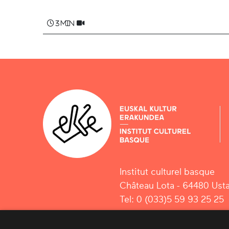
3 min
Institut culturel basque
Château Lota - 64480 Usta
Tel: 0 (033)5 59 93 25 25