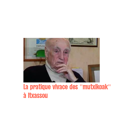
La pratique vivace des "mutxikoak"
à Itxassou
Mattin ZUBIETA