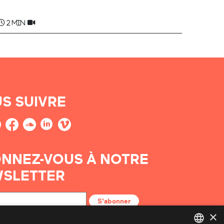
2 min
S SUIVRE
NNEZ-VOUS À NOTRE
SLETTER
S'abonner
×