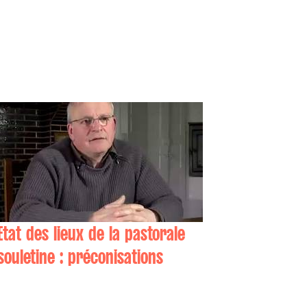
Etat des lieux de la pastorale
souletine : préconisations
Jean-Fabien LECHARDOY