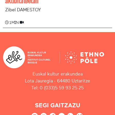
aktibitateetan
Zibel DAMESTOY
1 min
Euskal kultur erakundea
Lota Jauregia - 64480 Uztaritze
Tel: 0 (033)5 59 93 25 25
SEGI GAITZAZU