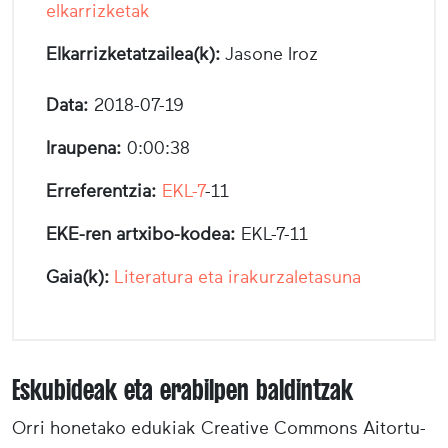
elkarrizketak
Elkarrizketatzailea(k):
Jasone Iroz
Data:
2018-07-19
Iraupena:
0:00:38
Erreferentzia:
EKL-7
-11
EKE-ren artxibo-kodea:
EKL-7-11
Gaia(k):
Literatura eta irakurzaletasuna
Eskubideak eta erabilpen baldintzak
Orri honetako edukiak Creative Commons Aitortu-