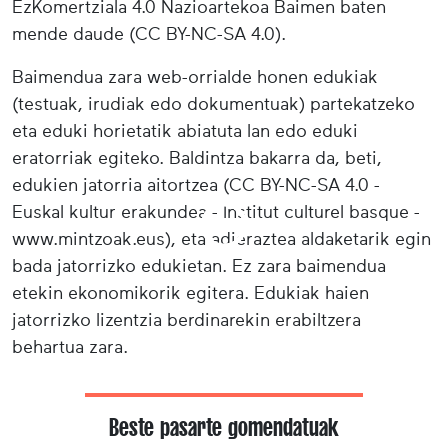
EzKomertziala 4.0 Nazioartekoa Baimen baten
mende daude (CC BY-NC-SA 4.0).
Baimendua zara web-orrialde honen edukiak
(testuak, irudiak edo dokumentuak) partekatzeko
eta eduki horietatik abiatuta lan edo eduki
eratorriak egiteko. Baldintza bakarra da, beti,
edukien jatorria aitortzea (CC BY-NC-SA 4.0 -
Euskal kultur erakundea - Institut culturel basque -
www.mintzoak.eus), eta adieraztea aldaketarik egin
bada jatorrizko edukietan. Ez zara baimendua
etekin ekonomikorik egitera. Edukiak haien
jatorrizko lizentzia berdinarekin erabiltzera
behartua zara.
Beste pasarte gomendatuak