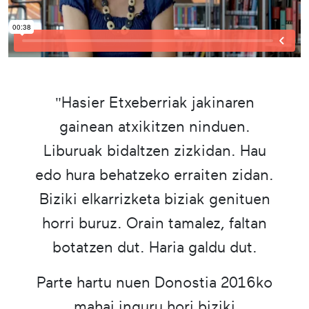
"Hasier Etxeberriak jakinaren
gainean atxikitzen ninduen.
Liburuak bidaltzen zizkidan. Hau
edo hura behatzeko erraiten zidan.
Biziki elkarrizketa biziak genituen
horri buruz. Orain tamalez, faltan
botatzen dut. Haria galdu dut.
Parte hartu nuen Donostia 2016ko
mahai inguru hori biziki