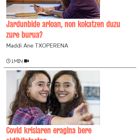
Jardunbide arloan, non kokatzen duzu
zure burua?
Maddi Ane TXOPERENA
1 min
Covid krisiaren eragina bere