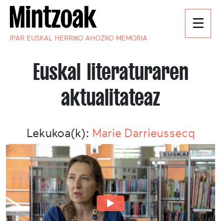
IPAR EUSKAL HERRIKO AHOZKO MEMORIA
Euskal literaturaren
aktualitateaz
Lekukoa(k):
Marie Darrieussecq