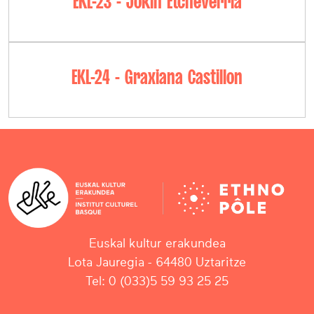
EKL-23 - Jokin Etcheverria
EKL-24 - Graxiana Castillon
Euskal kultur erakundea
Lota Jauregia - 64480 Uztaritze
Tel: 0 (033)5 59 93 25 25