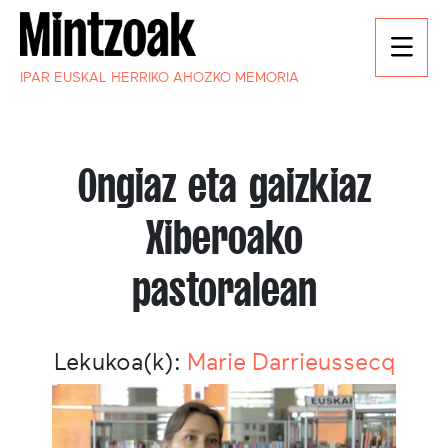
IPAR EUSKAL HERRIKO AHOZKO MEMORIA
Ongiaz eta gaizkiaz
Xiberoako
pastoralean
Lekukoa(k):
Marie Darrieussecq