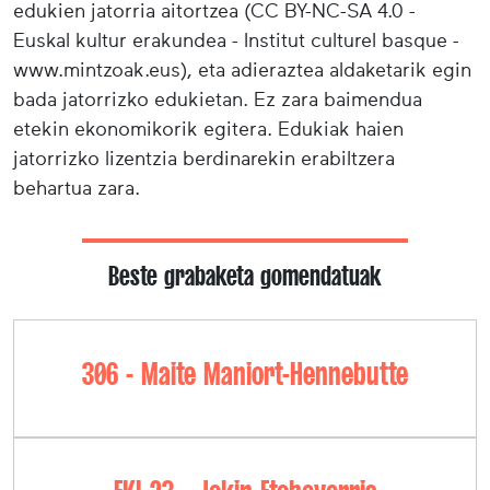
edukien jatorria aitortzea (CC BY-NC-SA 4.0 -
Euskal kultur erakundea - Institut culturel basque -
www.mintzoak.eus), eta adieraztea aldaketarik egin
bada jatorrizko edukietan. Ez zara baimendua
etekin ekonomikorik egitera. Edukiak haien
jatorrizko lizentzia berdinarekin erabiltzera
behartua zara.
Beste grabaketa gomendatuak
306 - Maite Maniort-Hennebutte