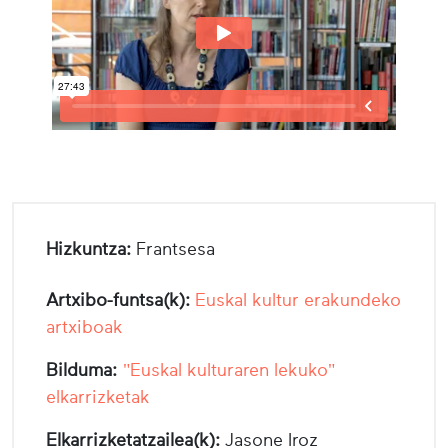
Hizkuntza:
Frantsesa
Artxibo-funtsa(k):
Euskal kultur erakundeko
artxiboak
Bilduma:
"Euskal kulturaren lekuko"
elkarrizketak
Elkarrizketatzailea(k):
Jasone Iroz