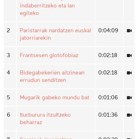
indaberritzeko eta lan
egiteko
2
Paristarrak nardatzen euskal
0:04:09
jatorriarekin
3
Frantsesen glotofobiaz
0:02:18
4
Bidegabekerien aitzinean
0:02:18
errudun senditzen
5
Mugarik gabeko mundu bat
0:01:06
6
Iturburura itzultzeko
0:01:36
beharraz