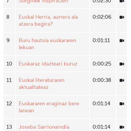
7
Sorginek inspiratzen
0:02:30
8
Euskal Herria, aurrera ala
0:02:06
atzera begira?
9
Buru hautsia euskararen
0:01:11
lekuan
10
Euskaraz idazteari buruz
0:00:25
11
Euskal literaturaren
0:00:38
aktualitateaz
12
Euskararen eraginaz bere
0:01:14
lanean
13
Joseba Sarrionaindia
0:01:14