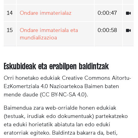
14
Ondare immaterialaz
0:00:47
15
Ondare immateriala eta
0:00:58
mundializazioa
Eskubideak eta erabilpen baldintzak
Orri honetako edukiak Creative Commons Aitortu-
EzKomertziala 4.0 Nazioartekoa Baimen baten
mende daude (CC BY-NC-SA 4.0).
Baimendua zara web-orrialde honen edukiak
(testuak, irudiak edo dokumentuak) partekatzeko
eta eduki horietatik abiatuta lan edo eduki
eratorriak egiteko. Baldintza bakarra da, beti,