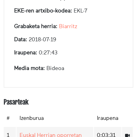
EKE-ren artxibo-kodea:
EKL-7
Grabaketa herria:
Biarritz
Data:
2018-07-19
Iraupena:
0:27:43
Media mota:
Bideoa
Pasarteak
#
Izenburua
Iraupena
1
Euskal Herrian oporretan
0:03:31