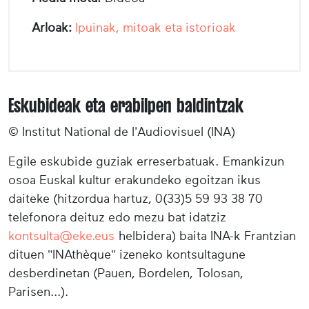
Arloak:
Ipuinak, mitoak eta istorioak
Eskubideak eta erabilpen baldintzak
© Institut National de l'Audiovisuel (INA)
Egile eskubide guziak erreserbatuak. Emankizun
osoa Euskal kultur erakundeko egoitzan ikus
daiteke (hitzordua hartuz, 0(33)5 59 93 38 70
telefonora deituz edo mezu bat idatziz
kontsulta@eke.eus
helbidera) baita INA-k Frantzian
dituen "INAthèque" izeneko kontsultagune
desberdinetan (Pauen, Bordelen, Tolosan,
Parisen...).