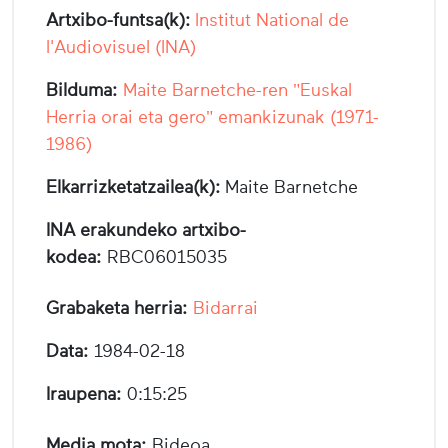
Artxibo-funtsa(k):
Institut National de
l'Audiovisuel (INA)
Bilduma:
Maite Barnetche-ren "Euskal
Herria orai eta gero" emankizunak (1971-
1986)
Elkarrizketatzailea(k):
Maite Barnetche
INA erakundeko artxibo-
kodea:
RBC06015035
Grabaketa herria:
Bidarrai
Data:
1984-02-18
Iraupena:
0:15:25
Media mota:
Bideoa