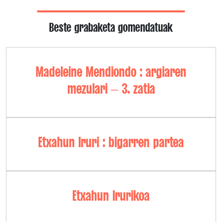
Beste grabaketa gomendatuak
Madeleine Mendiondo : argiaren
mezulari – 3. zatia
Etxahun Iruri : bigarren partea
Etxahun Irurikoa