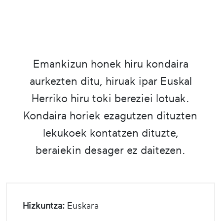
Emankizun honek hiru kondaira
aurkezten ditu, hiruak ipar Euskal
Herriko hiru toki bereziei lotuak.
Kondaira horiek ezagutzen dituzten
lekukoek kontatzen dituzte,
beraiekin desager ez daitezen.
Hizkuntza:
Euskara