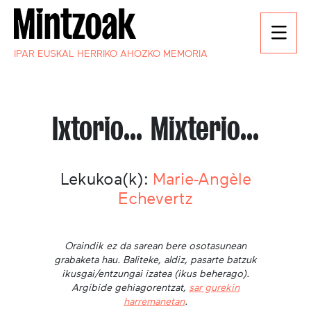
IPAR EUSKAL HERRIKO AHOZKO MEMORIA
Ixtorio... Mixterio...
Lekukoa(k):
Marie-Angèle
Echevertz
Oraindik ez da sarean bere osotasunean
grabaketa hau. Baliteke, aldiz, pasarte batzuk
ikusgai/entzungai izatea (ikus beherago).
Argibide gehiagorentzat,
sar gurekin
harremanetan
.