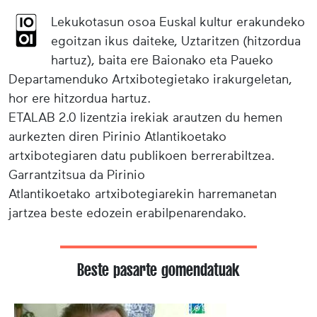
Lekukotasun osoa Euskal kultur erakundeko
egoitzan ikus daiteke, Uztaritzen (hitzordua
hartuz), baita ere Baionako eta Paueko
Departamenduko Artxibotegietako irakurgeletan,
hor ere hitzordua hartuz.
ETALAB 2.0 lizentzia irekiak arautzen du hemen
aurkezten diren Pirinio Atlantikoetako
artxibotegiaren datu publikoen berrerabiltzea.
Garrantzitsua da Pirinio
Atlantikoetako artxibotegiarekin harremanetan
jartzea beste edozein erabilpenarendako.
Beste pasarte gomendatuak