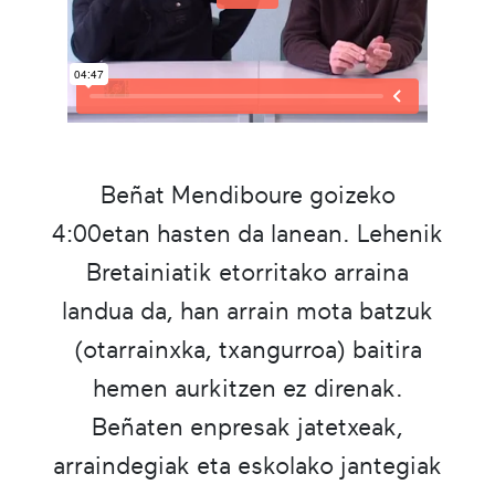
Beñat Mendiboure goizeko
4:00etan hasten da lanean. Lehenik
Bretainiatik etorritako arraina
landua da, han arrain mota batzuk
(otarrainxka, txangurroa) baitira
hemen aurkitzen ez direnak.
Beñaten enpresak jatetxeak,
arraindegiak eta eskolako jantegiak