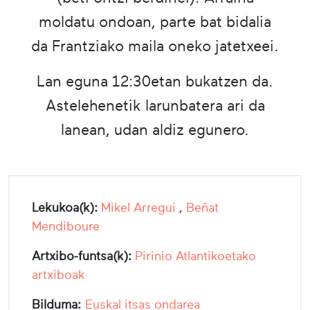
moldatu ondoan, parte bat bidalia
da Frantziako maila oneko jatetxeei.
Lan eguna 12:30etan bukatzen da.
Astelehenetik larunbatera ari da
lanean, udan aldiz egunero.
Lekukoa(k):
Mikel Arregui
,
Beñat
Mendiboure
Artxibo-funtsa(k):
Pirinio Atlantikoetako
artxiboak
Bilduma:
Euskal itsas ondarea