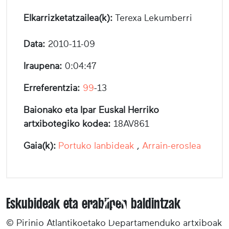
Elkarrizketatzailea(k):
Terexa Lekumberri
Data:
2010-11-09
Iraupena:
0:04:47
Erreferentzia:
99
-13
Baionako eta Ipar Euskal Herriko
artxibotegiko kodea:
18AV861
Gaia(k):
Portuko lanbideak
,
Arrain-eroslea
Eskubideak eta erabilpen baldintzak
© Pirinio Atlantikoetako Departamenduko artxiboak