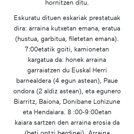
hornitzen ditu.
Eskuratu dituen eskariak prestatuak
dira: arraina kutxetan emana, eratua
(hustua, garbitua, filetetan emana).
7:00etatik goiti, kamionetan
kargatua da: honek arraina
garraiatzen du Euskal Herri
barnealdera (4 egun astean), Paue
ondora (2 aldiz astean), eta egunero
Biarritz, Baiona, Donibane Lohizune
eta Hendaiara. 8 :00-9:00etan
kaiara sartzen den arraina erosia da
(beti ontzi berdinei). Arraina