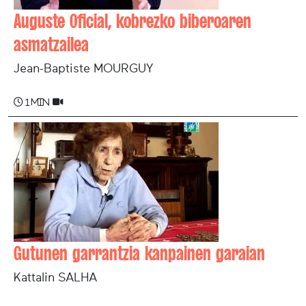
Auguste Oficial, kobrezko biberoaren
asmatzailea
Jean-Baptiste MOURGUY
1 min
Gutunen garrantzia kanpainen garaian
Kattalin SALHA