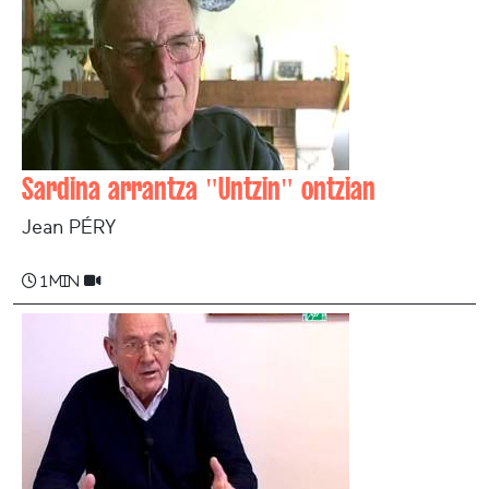
Sardina arrantza "Untzin" ontzian
Jean PÉRY
1 min