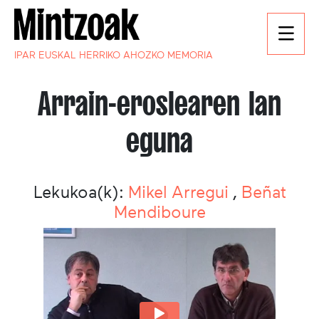
IPAR EUSKAL HERRIKO AHOZKO MEMORIA
Arrain-eroslearen lan
eguna
Lekukoa(k):
Mikel Arregui
,
Beñat
Mendiboure