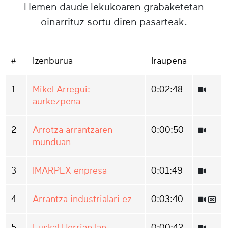
Hemen daude lekukoaren grabaketetan
oinarrituz sortu diren pasarteak.
#
Izenburua
Iraupena
1
Mikel Arregui:
0:02:48
aurkezpena
2
Arrotza arrantzaren
0:00:50
munduan
3
IMARPEX enpresa
0:01:49
4
Arrantza industrialari ez
0:03:40
5
Euskal Herrian lan
0:00:42