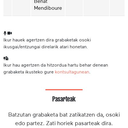
Beñat
Mendiboure
Ikur hauek agertzen dira grabaketak osoki
ikusgai/entzungai direlarik atari honetan.
Ikur hau agertzen da hitzordua hartu behar denean
grabaketa ikusteko gure
kontsultagunean
.
Pasarteak
Batzutan grabaketa bat zatikatzen da, osoki
edo partez. Zati horiek pasarteak dira.