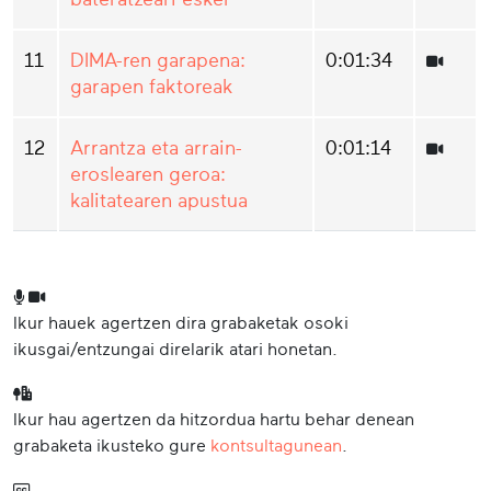
11
DIMA-ren garapena:
0:01:34
garapen faktoreak
12
Arrantza eta arrain-
0:01:14
eroslearen geroa:
kalitatearen apustua
Ikur hauek agertzen dira grabaketak osoki
ikusgai/entzungai direlarik atari honetan.
Ikur hau agertzen da hitzordua hartu behar denean
grabaketa ikusteko gure
kontsultagunean
.