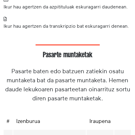
Ikur hau agertzen da azpitituluak eskuragarri daudenean.
Ikur hau agertzen da transkripzio bat eskuragarri denean.
Pasarte muntaketak
Pasarte baten edo batzuen zatiekin osatu
muntaketa bat da pasarte muntaketa. Hemen
daude lekukoaren pasarteetan oinarrituz sortu
diren pasarte muntaketak.
#
Izenburua
Iraupena