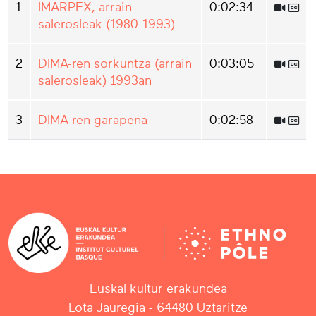
1
IMARPEX, arrain
0:02:34
salerosleak (1980-1993)
2
DIMA-ren sorkuntza (arrain
0:03:05
salerosleak) 1993an
3
DIMA-ren garapena
0:02:58
Euskal kultur erakundea
Lota Jauregia - 64480 Uztaritze