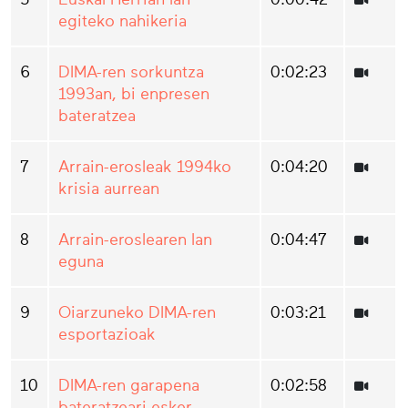
egiteko nahikeria
6
DIMA-ren sorkuntza
0:02:23
1993an, bi enpresen
bateratzea
7
Arrain-erosleak 1994ko
0:04:20
krisia aurrean
8
Arrain-eroslearen lan
0:04:47
eguna
9
Oiarzuneko DIMA-ren
0:03:21
esportazioak
10
DIMA-ren garapena
0:02:58
bateratzeari esker