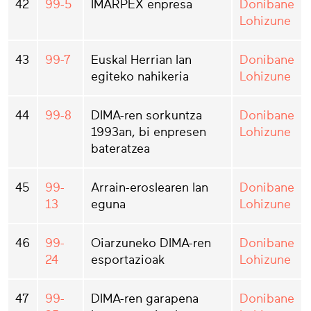
42
99-5
IMARPEX enpresa
Donibane
Lohizune
43
99-7
Euskal Herrian lan
Donibane
egiteko nahikeria
Lohizune
44
99-8
DIMA-ren sorkuntza
Donibane
1993an, bi enpresen
Lohizune
bateratzea
45
99-
Arrain-eroslearen lan
Donibane
13
eguna
Lohizune
46
99-
Oiarzuneko DIMA-ren
Donibane
24
esportazioak
Lohizune
47
99-
DIMA-ren garapena
Donibane