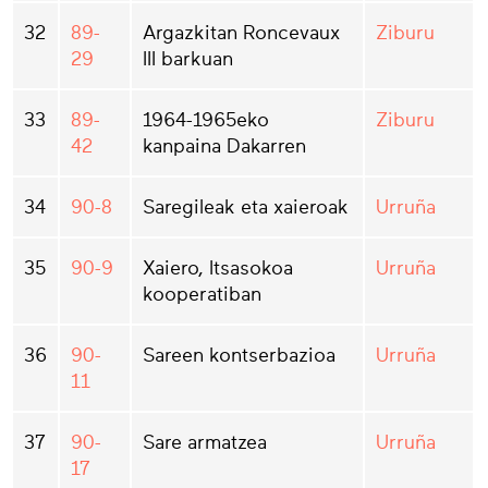
32
89-
Argazkitan Roncevaux
Ziburu
29
III barkuan
33
89-
1964-1965eko
Ziburu
42
kanpaina Dakarren
34
90-8
Saregileak eta xaieroak
Urruña
35
90-9
Xaiero, Itsasokoa
Urruña
kooperatiban
36
90-
Sareen kontserbazioa
Urruña
11
37
90-
Sare armatzea
Urruña
17