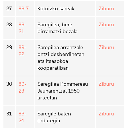
27
89-7
Kotoizko sareak
Ziburu
28
89-
Saregilea, bere
Ziburu
21
birramatxi bezala
29
89-
Saregilea arrantzale
Ziburu
22
ontzi desberdinetan
eta Itsasokoa
kooperatiban
30
89-
Saregilea Pommereau
Ziburu
23
Jaunarentzat 1950
urteetan
31
89-
Saregile baten
Ziburu
24
ordutegia