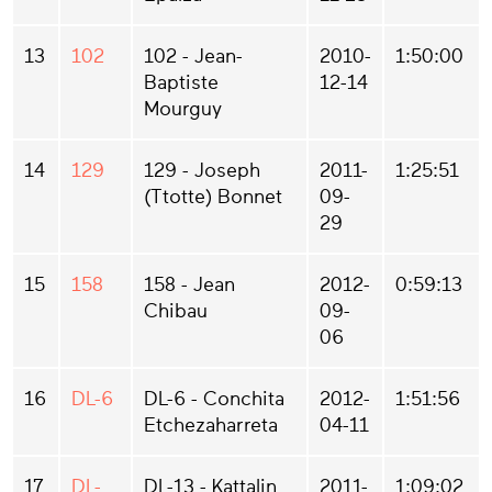
13
102
102 - Jean-
2010-
1:50:00
Baptiste
12-14
Mourguy
14
129
129 - Joseph
2011-
1:25:51
(Ttotte) Bonnet
09-
29
15
158
158 - Jean
2012-
0:59:13
Chibau
09-
06
16
DL-6
DL-6 - Conchita
2012-
1:51:56
Etchezaharreta
04-11
17
DL-
DL-13 - Kattalin
2011-
1:09:02