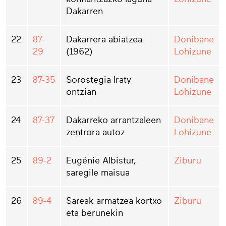
Dakarren
22
87-
Dakarrera abiatzea
Donibane
29
(1962)
Lohizune
23
87-35
Sorostegia Iraty
Donibane
ontzian
Lohizune
24
87-37
Dakarreko arrantzaleen
Donibane
zentrora autoz
Lohizune
25
89-2
Eugénie Albistur,
Ziburu
saregile maisua
26
89-4
Sareak armatzea kortxo
Ziburu
eta berunekin