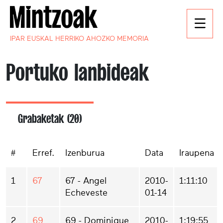
IPAR EUSKAL HERRIKO AHOZKO MEMORIA
Portuko lanbideak
Grabaketak (20)
#
Erref.
Izenburua
Data
Iraupena
1
67
67 - Angel
2010-
1:11:10
Echeveste
01-14
2
69
69 - Dominique
2010-
1:19:55