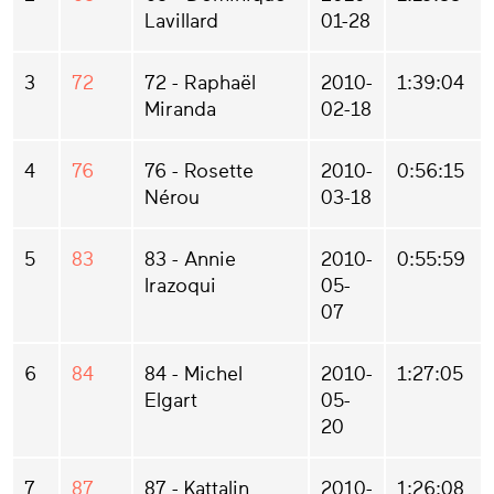
Lavillard
01-28
3
72
72 - Raphaël
2010-
1:39:04
Miranda
02-18
4
76
76 - Rosette
2010-
0:56:15
Nérou
03-18
5
83
83 - Annie
2010-
0:55:59
Irazoqui
05-
07
6
84
84 - Michel
2010-
1:27:05
Elgart
05-
20
7
87
87 - Kattalin
2010-
1:26:08