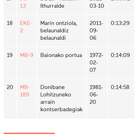
13
Ithurralde
03-10
18
EKE-
Marin ontziola,
2011-
0:13:29
2
belaunaldiz
09-
belaunaldi
06
19
MB-9
Baionako portua
1972-
0:14:09
02-
07
20
MB-
Donibane
1981-
0:14:58
189
Lohitzuneko
06-
arrain
20
kontserbadegiak