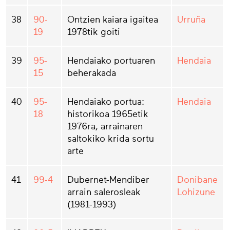
38
90-
Ontzien kaiara igaitea
Urruña
19
1978tik goiti
39
95-
Hendaiako portuaren
Hendaia
15
beherakada
40
95-
Hendaiako portua:
Hendaia
18
historikoa 1965etik
1976ra, arrainaren
saltokiko krida sortu
arte
41
99-4
Dubernet-Mendiber
Donibane
arrain salerosleak
Lohizune
(1981-1993)