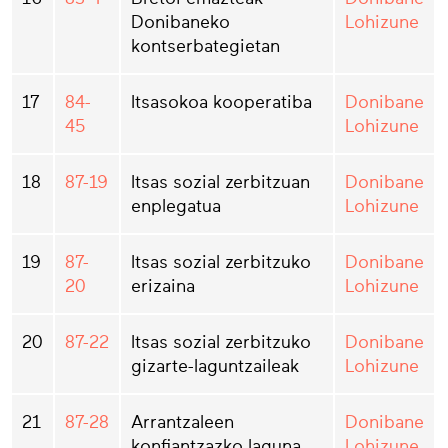
Donibaneko
Lohizune
kontserbategietan
17
84-
Itsasokoa kooperatiba
Donibane
45
Lohizune
18
87-19
Itsas sozial zerbitzuan
Donibane
enplegatua
Lohizune
19
87-
Itsas sozial zerbitzuko
Donibane
20
erizaina
Lohizune
20
87-22
Itsas sozial zerbitzuko
Donibane
gizarte-laguntzaileak
Lohizune
21
87-28
Arrantzaleen
Donibane
konfiantzazko laguna
Lohizune