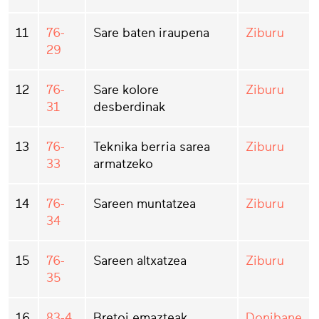
11
76-
Sare baten iraupena
Ziburu
29
12
76-
Sare kolore
Ziburu
31
desberdinak
13
76-
Teknika berria sarea
Ziburu
33
armatzeko
14
76-
Sareen muntatzea
Ziburu
34
15
76-
Sareen altxatzea
Ziburu
35
16
83-4
Bretoi emazteak
Donibane