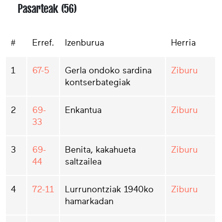
Pasarteak (56)
#
Erref.
Izenburua
Herria
1
67-5
Gerla ondoko sardina
Ziburu
kontserbategiak
2
69-
Enkantua
Ziburu
33
3
69-
Benita, kakahueta
Ziburu
44
saltzailea
4
72-11
Lurrunontziak 1940ko
Ziburu
hamarkadan