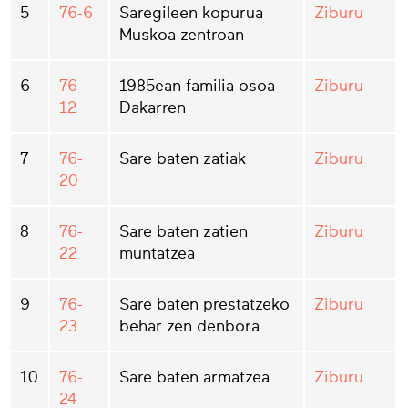
5
76-6
Saregileen kopurua
Ziburu
Muskoa zentroan
6
76-
1985ean familia osoa
Ziburu
12
Dakarren
7
76-
Sare baten zatiak
Ziburu
20
8
76-
Sare baten zatien
Ziburu
22
muntatzea
9
76-
Sare baten prestatzeko
Ziburu
23
behar zen denbora
10
76-
Sare baten armatzea
Ziburu
24