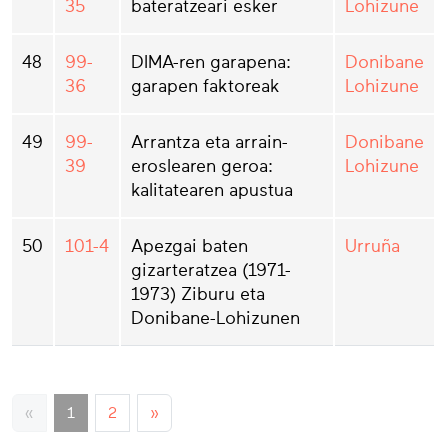
35
bateratzeari esker
Lohizune
48
99-
DIMA-ren garapena:
Donibane
36
garapen faktoreak
Lohizune
49
99-
Arrantza eta arrain-
Donibane
39
eroslearen geroa:
Lohizune
kalitatearen apustua
50
101-4
Apezgai baten
Urruña
gizarteratzea (1971-
1973) Ziburu eta
Donibane-Lohizunen
«
1
2
»