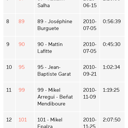
Salha
06-15
8
89
89 - Joséphine
2010-
0:56:39
Burguete
07-05
9
90
90 - Mattin
2010-
0:45:30
Lafitte
07-05
10
95
95 - Jean-
2010-
1:02:34
Baptiste Garat
09-21
11
99
99 - Mikel
2010-
1:19:25
Arregui - Beñat
11-09
Mendiboure
12
101
101 - Mikel
2010-
2:07:50
Epalza
11-25