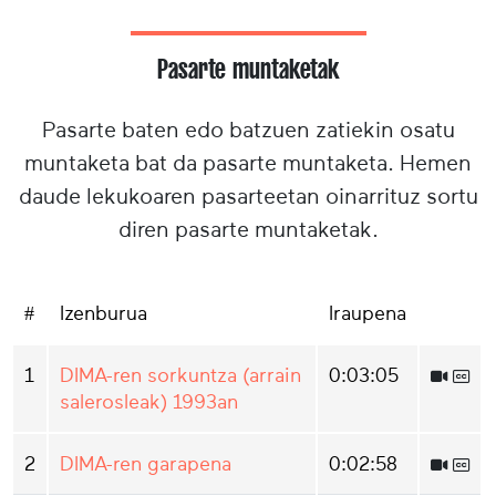
Pasarte muntaketak
Pasarte baten edo batzuen zatiekin osatu
muntaketa bat da pasarte muntaketa. Hemen
daude lekukoaren pasarteetan oinarrituz sortu
diren pasarte muntaketak.
#
Izenburua
Iraupena
1
DIMA-ren sorkuntza (arrain
0:03:05
salerosleak) 1993an
2
DIMA-ren garapena
0:02:58