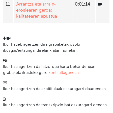
11
Arrantza eta arrain-
0:01:14
eroslearen geroa:
kalitatearen apustua
Ikur hauek agertzen dira grabaketak osoki
ikusgai/entzungai direlarik atari honetan.
Ikur hau agertzen da hitzordua hartu behar denean
grabaketa ikusteko gure
kontsultagunean
.
Ikur hau agertzen da azpitituluak eskuragarri daudenean.
Ikur hau agertzen da transkripzio bat eskuragarri denean.