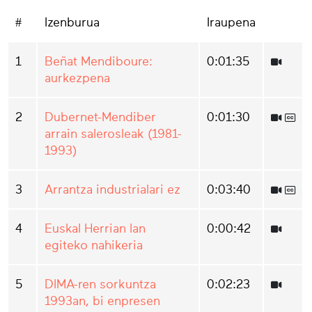
#
Izenburua
Iraupena
1
Beñat Mendiboure:
0:01:35
aurkezpena
2
Dubernet-Mendiber
0:01:30
arrain salerosleak (1981-
1993)
3
Arrantza industrialari ez
0:03:40
4
Euskal Herrian lan
0:00:42
egiteko nahikeria
5
DIMA-ren sorkuntza
0:02:23
1993an, bi enpresen