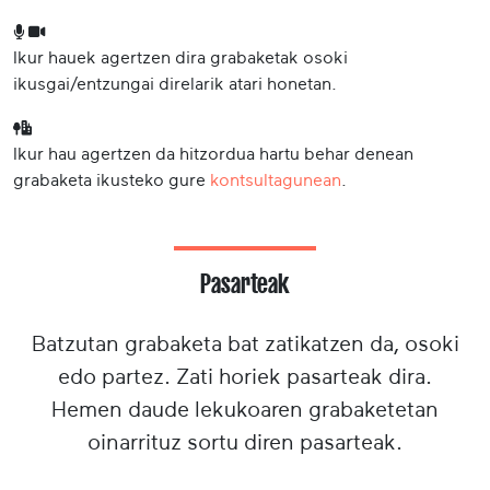
Ikur hauek agertzen dira grabaketak osoki
ikusgai/entzungai direlarik atari honetan.
Ikur hau agertzen da hitzordua hartu behar denean
grabaketa ikusteko gure
kontsultagunean
.
Pasarteak
Batzutan grabaketa bat zatikatzen da, osoki
edo partez. Zati horiek pasarteak dira.
Hemen daude lekukoaren grabaketetan
oinarrituz sortu diren pasarteak.