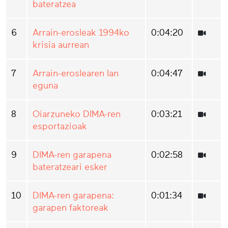
bateratzea
6
Arrain-erosleak 1994ko
0:04:20
krisia aurrean
7
Arrain-eroslearen lan
0:04:47
eguna
8
Oiarzuneko DIMA-ren
0:03:21
esportazioak
9
DIMA-ren garapena
0:02:58
bateratzeari esker
10
DIMA-ren garapena:
0:01:34
garapen faktoreak