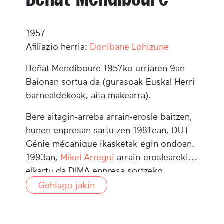
1957
Afiliazio herria:
Donibane Lohizune
Beñat Mendiboure 1957ko urriaren 9an
Baionan sortua da (gurasoak Euskal Herri
barnealdekoak, aita makearra).
Bere aitagin-arreba arrain-erosle baitzen,
hunen enpresan sartu zen 1981ean, DUT
Génie mécanique ikasketak egin ondoan.
1993an,
Mikel Arregui
arrain-eroslearekin
elkartu da DIMA enpresa sortzeko.
1994an, krisia garaia izan zen,
Gehiago jakin
arrantzaleek Espainian saltzen zuten
arraina. Aurre egiteko, DIMAk enpresaren