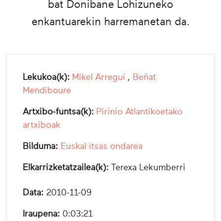
bat Donibane Lohizuneko
enkantuarekin harremanetan da.
Lekukoa(k):
Mikel Arregui
,
Beñat
Mendiboure
Artxibo-funtsa(k):
Pirinio Atlantikoetako
artxiboak
Bilduma:
Euskal itsas ondarea
Elkarrizketatzailea(k):
Terexa Lekumberri
Data:
2010-11-09
Iraupena:
0:03:21