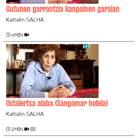
Gutunen garrantzia kanpainen garaian
Kattalin SALHA
4 min
Ostalertsa alaba (Sangomar hotela)
Kattalin SALHA
2 min