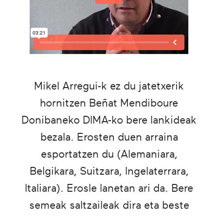
Mikel Arregui-k ez du jatetxerik
hornitzen Beñat Mendiboure
Donibaneko DIMA-ko bere lankideak
bezala. Erosten duen arraina
esportatzen du (Alemaniara,
Belgikara, Suitzara, Ingelaterrara,
Italiara). Erosle lanetan ari da. Bere
semeak saltzaileak dira eta beste