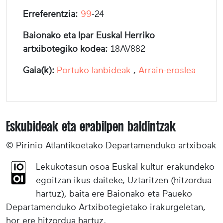
Erreferentzia:
99
-24
Baionako eta Ipar Euskal Herriko
artxibotegiko kodea:
18AV882
Gaia(k):
Portuko lanbideak
,
Arrain-eroslea
Eskubideak eta erabilpen baldintzak
© Pirinio Atlantikoetako Departamenduko artxiboak
Lekukotasun osoa Euskal kultur erakundeko
egoitzan ikus daiteke, Uztaritzen (hitzordua
hartuz), baita ere Baionako eta Paueko
Departamenduko Artxibotegietako irakurgeletan,
hor ere hitzordua hartuz.