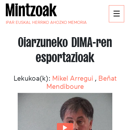
IPAR EUSKAL HERRIKO AHOZKO MEMORIA
Oiarzuneko DIMA-ren
esportazioak
Lekukoa(k):
Mikel Arregui
,
Beñat
Mendiboure