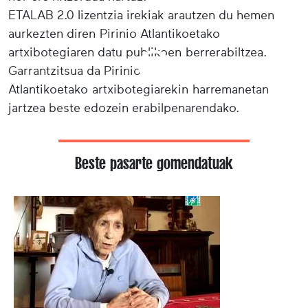
ETALAB 2.0 lizentzia irekiak arautzen du hemen
aurkezten diren Pirinio Atlantikoetako
artxibotegiaren datu publikoen berrerabiltzea.
Garrantzitsua da Pirinio
Atlantikoetako artxibotegiarekin harremanetan
jartzea beste edozein erabilpenarendako.
Beste pasarte gomendatuak