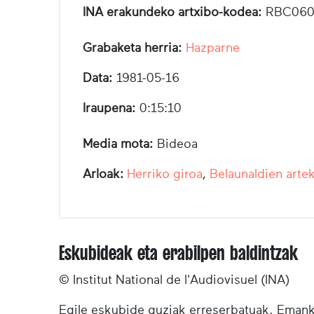
INA erakundeko artxibo-kodea:
RBC060
Grabaketa herria:
Hazparne
Data:
1981-05-16
Iraupena:
0:15:10
Media mota:
Bideoa
Arloak:
Herriko giroa
,
Belaunaldien arte
Eskubideak eta erabilpen baldintzak
© Institut National de l'Audiovisuel (INA)
Egile eskubide guziak erreserbatuak. Emanki