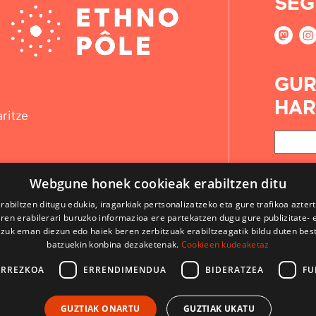
SEG
GUR
HAR
ritze
Webgune honek cookieak erabiltzen ditu
rabiltzen ditugu edukia, iragarkiak pertsonalizatzeko eta gure trafikoa azter
en erabilerari buruzko informazioa ere partekatzen dugu gure publizitate- et
 zuk eman diezun edo haiek beren zerbitzuak erabiltzeagatik bildu duten bes
batzuekin konbina dezaketenak.
Cookieen kudeaketaz
ARREZKOA
ERRENDIMENDUA
BIDERATZEA
FU
KONTAKTUA
GUZTIAK ONARTU
GUZTIAK UKATU