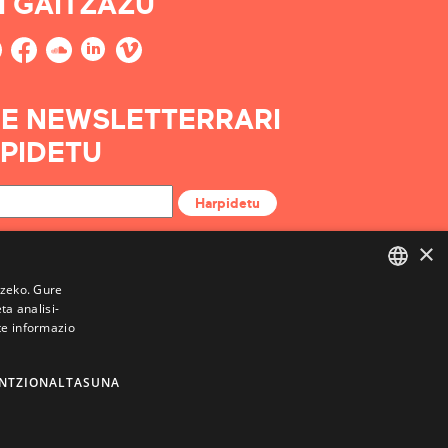
I GAITZAZU
E NEWSLETTERRARI
PIDETU
Harpidetu
×
tzeko. Gure
a analisi-
BASQUE
te informazio
FRENCH
SPANISH
NTZIONALTASUNA
ENGLISH