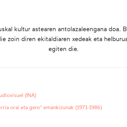
skal kultur astearen antolazaleengana doa. 
e zoin diren ekitaldiaren xedeak eta helburua
egiten die.
Audiovisuel (INA)
rria orai eta gero" emankizunak (1971-1986)