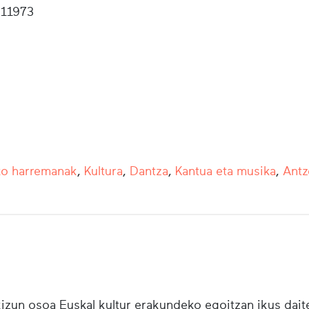
11973
ko harremanak
,
Kultura
,
Dantza
,
Kantua eta musika
,
Antz
zun osoa Euskal kultur erakundeko egoitzan ikus daite