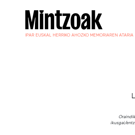
IPAR EUSKAL HERRIKO AHOZKO MEMORIAREN ATARIA
Oraindik
ikusgai/entz