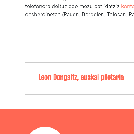
telefonora deituz edo mezu bat idatziz
kont
desberdinetan (Pauen, Bordelen, Tolosan, Pa
Leon Dongaitz, euskal pilotaria