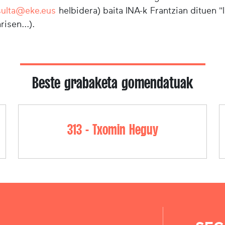
sulta@eke.eus
helbidera) baita INA-k Frantzian dituen 
risen...).
Beste grabaketa gomendatuak
313 - Txomin Heguy