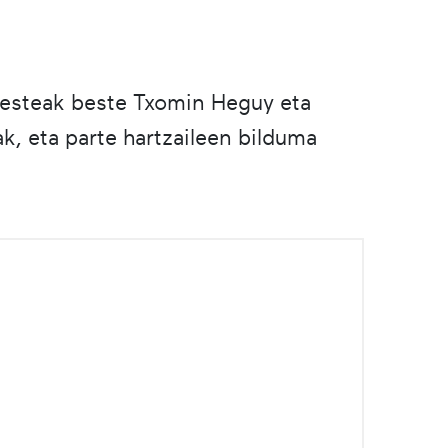
Besteak beste Txomin Heguy eta
k, eta parte hartzaileen bilduma