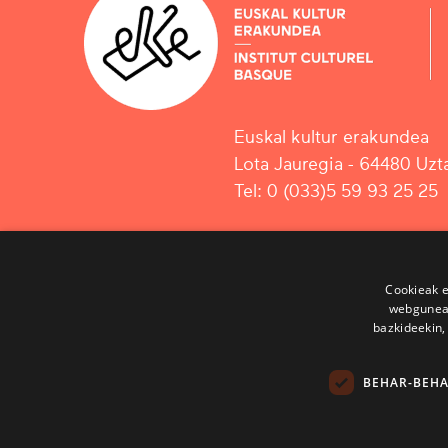
Euskal kultur erakundea
Lota Jauregia - 64480 Uzta
Tel: 0 (033)5 59 93 25 25
Cookieak e
webgunear
bazkideekin,
BEHAR-BEH