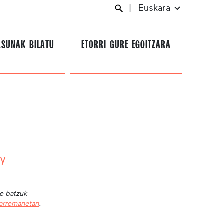
|
Euskara
ASUNAK BILATU
ETORRI GURE EGOITZARA
y
te batzuk
harremanetan
.