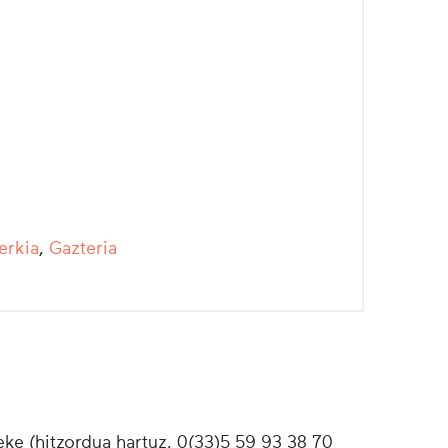
erkia
,
Gazteria
ke (hitzordua hartuz, 0(33)5 59 93 38 70