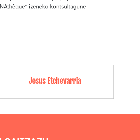
"INAthèque" izeneko kontsultagune
Jesus Etchevarria