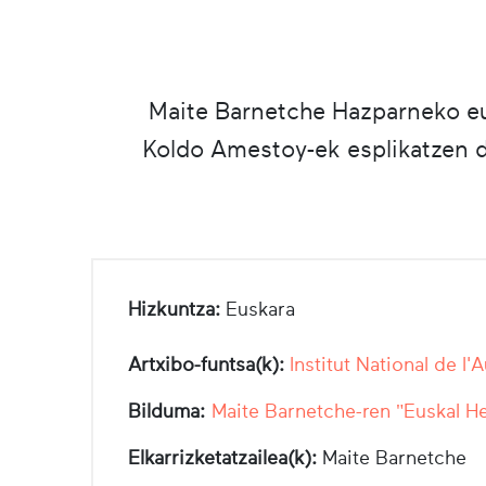
Maite Barnetche Hazparneko eu
Koldo Amestoy-ek esplikatzen di
Hizkuntza:
Euskara
Artxibo-funtsa(k):
Institut National de l'
Bilduma:
Maite Barnetche-ren "Euskal He
Elkarrizketatzailea(k):
Maite Barnetche