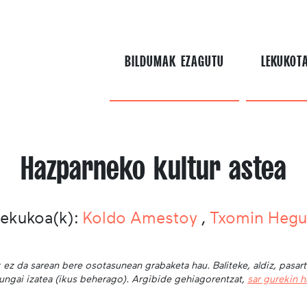
BILDUMAK EZAGUTU
LEKUKOT
Hazparneko kultur astea
Lekukoa(k):
Koldo Amestoy
,
Txomin Hegu
 ez da sarean bere osotasunean grabaketa hau. Baliteke, aldiz, pasar
ungai izatea (ikus beherago). Argibide gehiagorentzat,
sar gurekin 