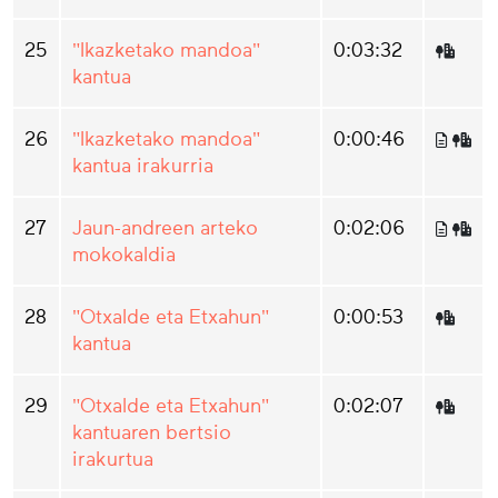
25
"Ikazketako mandoa"
0:03:32
kantua
26
"Ikazketako mandoa"
0:00:46
kantua irakurria
27
Jaun-andreen arteko
0:02:06
mokokaldia
28
"Otxalde eta Etxahun"
0:00:53
kantua
29
"Otxalde eta Etxahun"
0:02:07
kantuaren bertsio
irakurtua