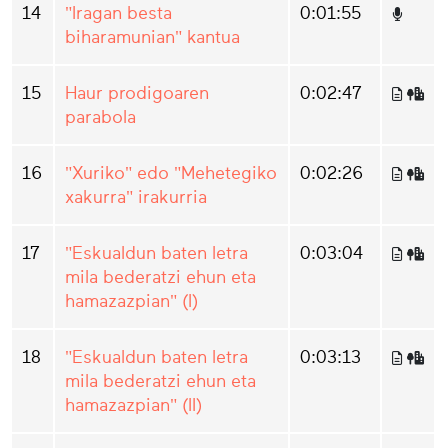
14
"Iragan besta
0:01:55
biharamunian" kantua
15
Haur prodigoaren
0:02:47
parabola
16
"Xuriko" edo "Mehetegiko
0:02:26
xakurra" irakurria
17
"Eskualdun baten letra
0:03:04
mila bederatzi ehun eta
hamazazpian" (I)
18
"Eskualdun baten letra
0:03:13
mila bederatzi ehun eta
hamazazpian" (II)