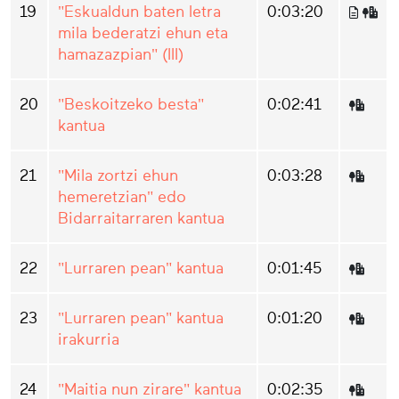
19
"Eskualdun baten letra
0:03:20
mila bederatzi ehun eta
hamazazpian" (III)
20
"Beskoitzeko besta"
0:02:41
kantua
21
"Mila zortzi ehun
0:03:28
hemeretzian" edo
Bidarraitarraren kantua
22
"Lurraren pean" kantua
0:01:45
23
"Lurraren pean" kantua
0:01:20
irakurria
24
"Maitia nun zirare" kantua
0:02:35