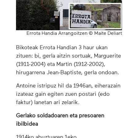
Errota Handia Arrangoitzen © Maite Deliart
Bikoteak Errota Handian 3 haur ukan
zituen: bi, gerla aitzin sortuak, Marguerite
(1911-2004) eta Martin (1912-2002),
hirugarrena Jean-Baptiste, gerla ondoan.
Antoine istripuz hil da 1946an, eiherazain
izateaz gain egiten zuen postari (edo
faktur) lanetan ari zelarik.
Gerlako soldadoaren eta presoaren
ibilbidea
1914ko abuztuaren 1eko