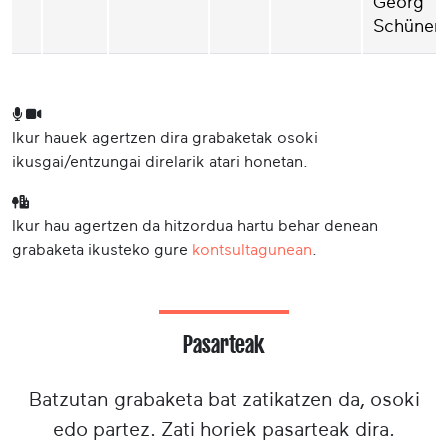
Georg
Schünem
Ikur hauek agertzen dira grabaketak osoki
ikusgai/entzungai direlarik atari honetan.
Ikur hau agertzen da hitzordua hartu behar denean
grabaketa ikusteko gure
kontsultagunean
.
Pasarteak
Batzutan grabaketa bat zatikatzen da, osoki
edo partez. Zati horiek pasarteak dira.