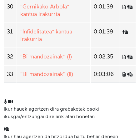
30
"Gernikako Arbola"
0:01:39
kantua irakurria
31
"Infidelitatea" kantua
0:01:39
irakurria
32
"Bi mandozainak" (I)
0:02:35
33
"Bi mandozainak" (II)
0:03:06
Ikur hauek agertzen dira grabaketak osoki
ikusgai/entzungai direlarik atari honetan.
Ikur hau agertzen da hitzordua hartu behar denean