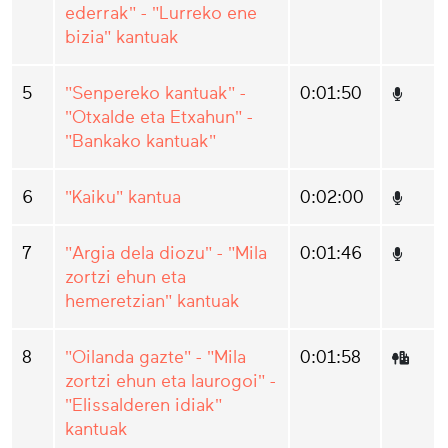
ederrak" - "Lurreko ene
bizia" kantuak
5
"Senpereko kantuak" -
0:01:50
"Otxalde eta Etxahun" -
"Bankako kantuak"
6
"Kaiku" kantua
0:02:00
7
"Argia dela diozu" - "Mila
0:01:46
zortzi ehun eta
hemeretzian" kantuak
8
"Oilanda gazte" - "Mila
0:01:58
zortzi ehun eta laurogoi" -
"Elissalderen idiak"
kantuak