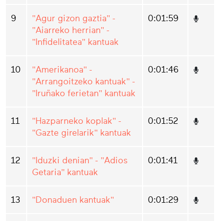
9
"Agur gizon gaztia" -
0:01:59
"Aiarreko herrian" -
"Infidelitatea" kantuak
10
"Amerikanoa" -
0:01:46
"Arrangoitzeko kantuak" -
"Iruñako ferietan" kantuak
11
"Hazparneko koplak" -
0:01:52
"Gazte girelarik" kantuak
12
"Iduzki denian" - "Adios
0:01:41
Getaria" kantuak
13
"Donaduen kantuak"
0:01:29