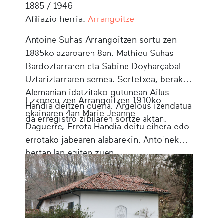
1885 / 1946
Afiliazio herria:
Arrangoitze
Antoine Suhas Arrangoitzen sortu zen
1885ko azaroaren 8an. Mathieu Suhas
Bardoztarraren eta Sabine Doyharçabal
Uztariztarraren semea. Sortetxea, berak
Alemanian idatzitako gutunean Ailus
Ezkondu zen Arrangoitzen 1910ko
Handia deitzen duena, Argelous izendatua
ekainaren 4an Marie-Jeanne
da erregistro zibilaren sortze aktan.
Daguerre, Errota Handia deitu eihera edo
errotako jabearen alabarekin. Antoinek
bertan lan egiten zuen.