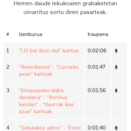
Hemen daude lekukoaren grabaketetan
oinarrituz sortu diren pasarteak.
#
Izenburua
Iraupena
1
"Lili bat ikusi dut" kantua
0:02:06
2
"Amerikanoa" - "Lurraren
0:01:47
pean" kantuak
3
"Intxauspeko alaba
0:01:56
dendaria" - "Xoriñua
kaiolan" - "Haurrak ikas
azue" kantuak
4
"Sekulakoz adios" - "Eztei
0:01:40