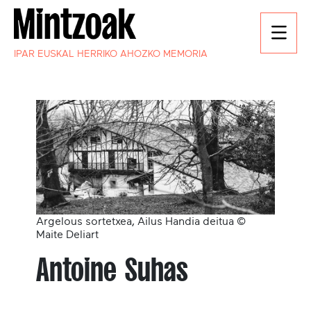
IPAR EUSKAL HERRIKO AHOZKO MEMORIA
Argelous sortetxea, Ailus Handia deitua ©
Maite Deliart
Antoine Suhas