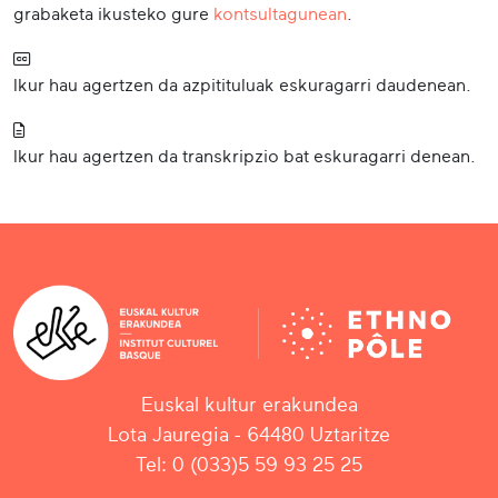
grabaketa ikusteko gure
kontsultagunean
.
Ikur hau agertzen da azpitituluak eskuragarri daudenean.
Ikur hau agertzen da transkripzio bat eskuragarri denean.
Euskal kultur erakundea
Lota Jauregia - 64480 Uztaritze
Tel: 0 (033)5 59 93 25 25