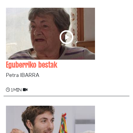
Eguberriko bestak
Petra IBARRA
1 min