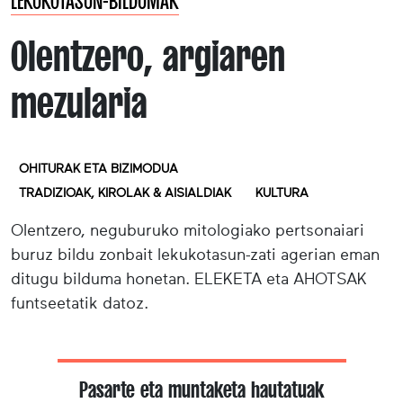
LEKUKOTASUN-BILDUMAK
Olentzero, argiaren
mezularia
OHITURAK ETA BIZIMODUA
TRADIZIOAK, KIROLAK & AISIALDIAK
KULTURA
Olentzero, neguburuko mitologiako pertsonaiari
buruz bildu zonbait lekukotasun-zati agerian eman
ditugu bilduma honetan. ELEKETA eta AHOTSAK
funtseetatik datoz.
Pasarte eta muntaketa hautatuak