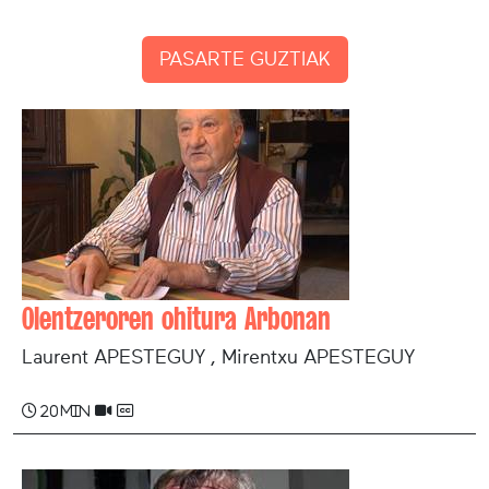
PASARTE GUZTIAK
Olentzeroren ohitura Arbonan
Laurent APESTEGUY , Mirentxu APESTEGUY
20 min