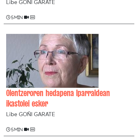
Libe GOÑI GARATE
5 min
Olentzeroren hedapena Iparraldean
ikastolei esker
Libe GOÑI GARATE
5 min