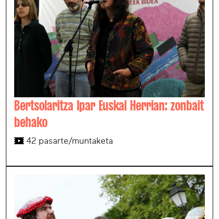
Bertsolaritza Ipar Euskal Herrian: zonbait
behako
42 pasarte/muntaketa