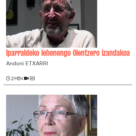
Iparraldeko lehenengo Olentzero izandakoa
Andoni ETXARRI
2 min