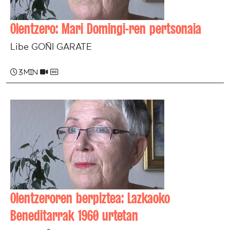
Olentzero: Mari Domingi-ren pertsonaia
Libe GOÑI GARATE
3 min
Olentzeroren berpiztea: Lazkaoko
Beneditarrak 1960 urtetan