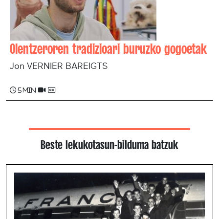
Olentzeroren tradizioari buruzko gogoetak
Jon VERNIER BAREIGTS
5 min
Beste lekukotasun-bilduma batzuk