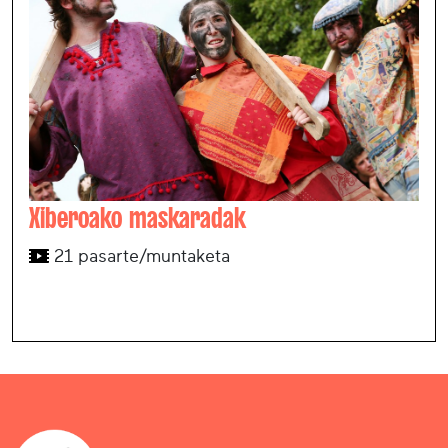
Xiberoako maskaradak
21 pasarte/muntaketa