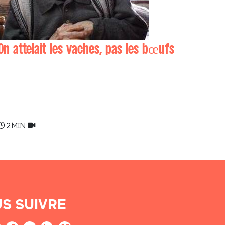
On attelait les vaches, pas les bœufs
Pierra ARHANCET , Marianne ARHANCET
ÜTHÜRRI
2 min
S SUIVRE