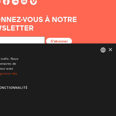
NNEZ-VOUS À NOTRE
SLETTER
S'abonner
×
 trafic. Nous
tenaires de
BASQUE
leur avez
FRENCH
 gestion des
SPANISH
ONCTIONNALITÉ
ENGLISH