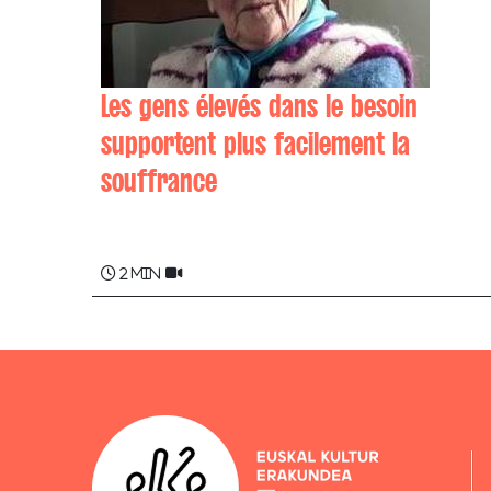
Les gens élevés dans le besoin
supportent plus facilement la
souffrance
Xelextin SAROIBERRI
2 min