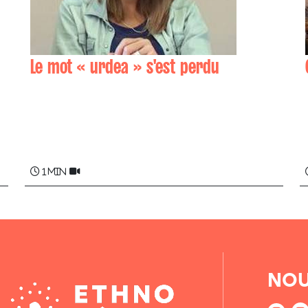
Le mot « urdea » s'est perdu
Leire BARBIER , Samuel BISCAY
1 min
NOU