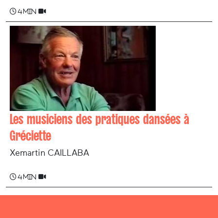
4 min
Les musiciens des pratiques dansées à
Gréciette
Xemartin CAILLABA
4 min