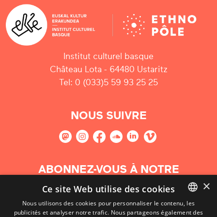
Institut culturel basque
Château Lota - 64480 Ustaritz
Tel: 0 (033)5 59 93 25 25
NOUS SUIVRE
ABONNEZ-VOUS À NOTRE
NEWSLETTER
×
Ce site Web utilise des cookies
Nous utilisons des cookies pour personnaliser le contenu, les
S'abonner
publicités et analyser notre trafic. Nous partageons également des
BASQUE