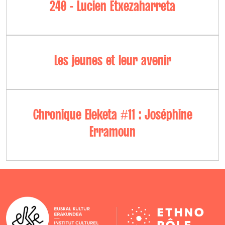
240 - Lucien Etxezaharreta
Les jeunes et leur avenir
Chronique Eleketa #11 : Joséphine
Erramoun