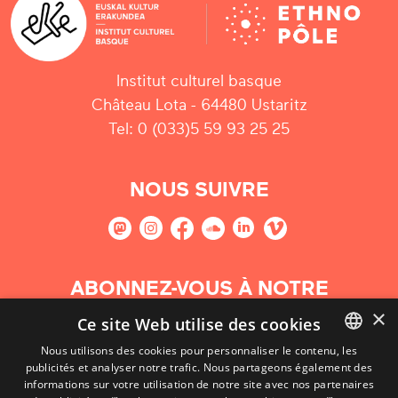
Institut culturel basque
Château Lota - 64480 Ustaritz
Tel: 0 (033)5 59 93 25 25
NOUS SUIVRE
ABONNEZ-VOUS À NOTRE
NEWSLETTER
×
Ce site Web utilise des cookies
Nous utilisons des cookies pour personnaliser le contenu, les
S'abonner
publicités et analyser notre trafic. Nous partageons également des
BASQUE
informations sur votre utilisation de notre site avec nos partenaires
FRENCH