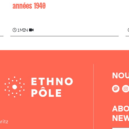
années 1940
Peio JAURY , Henri UHALDEBORDE
1 min
NOU
ABO
NEW
ritz