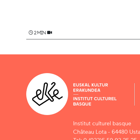
Dominique NICIBAR BÜRGÜBÜRÜ
2 min
Institut culturel basque
Château Lota - 64480 Usta