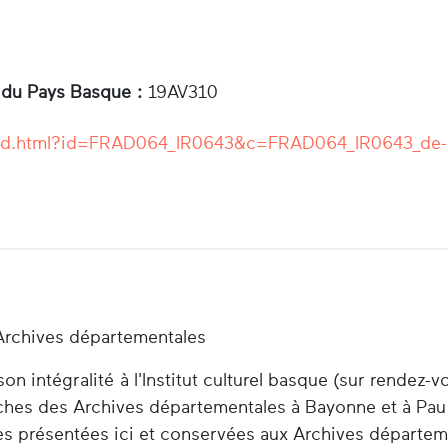
 du Pays Basque :
19AV310
r/ead.html?id=FRAD064_IR0643&c=FRAD064_IR0643_de
Archives départementales
n intégralité à l'Institut culturel basque (sur rendez-v
herches des Archives départementales à Bayonne et à Pau
es présentées ici et conservées aux Archives départem