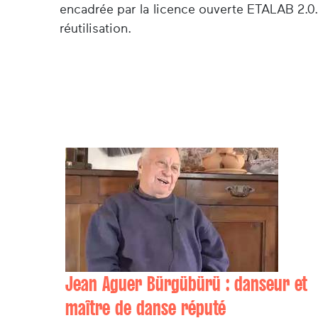
encadrée par la licence ouverte ETALAB 2.0.
réutilisation.
Jean Aguer Bürgübürü : danseur et
maître de danse réputé