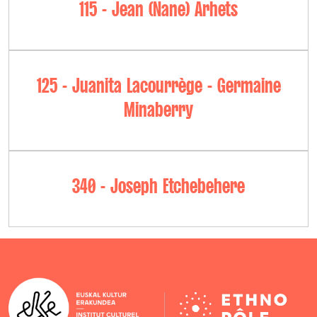
115 - Jean (Nane) Arhets
125 - Juanita Lacourrège - Germaine
Minaberry
340 - Joseph Etchebehere