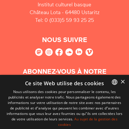
Institut culturel basque
Château Lota - 64480 Ustaritz
Tel: 0 (033)5 59 93 25 25
NOUS SUIVRE
ABONNEZ-VOUS À NOTRE
NEWSLETTER
×
Ce site Web utilise des cookies
Nous utilisons des cookies pour personnaliser le contenu, les
S'abonner
publicités et analyser notre trafic. Nous partageons également des
BASQUE
informations sur votre utilisation de notre site avec nos partenaires
FRENCH
de publicité et d"analyse qui peuvent les combiner avec d"autres
informations que vous leur avez fournies ou qu"ils ont collectées lors
SPANISH
de votre utilisation de leurs services.
Au sujet de la gestion des
cookies
ENGLISH