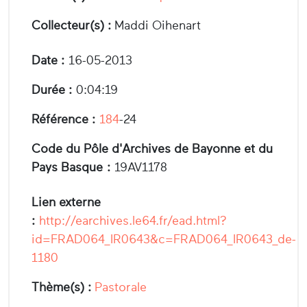
Collecteur(s) :
Maddi Oihenart
Date :
16-05-2013
Durée :
0:04:19
Référence :
184
-24
Code du Pôle d'Archives de Bayonne et du
Pays Basque :
19AV1178
Lien externe
:
http://earchives.le64.fr/ead.html?
id=FRAD064_IR0643&c=FRAD064_IR0643_de-
1180
Thème(s) :
Pastorale