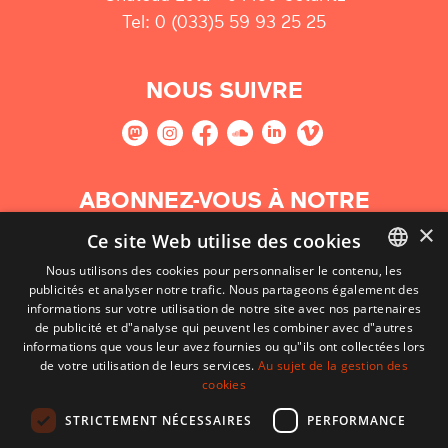
Tel: 0 (033)5 59 93 25 25
NOUS SUIVRE
ABONNEZ-VOUS À NOTRE
NEWSLETTER
×
Ce site Web utilise des cookies
Nous utilisons des cookies pour personnaliser le contenu, les
S'abonner
publicités et analyser notre trafic. Nous partageons également des
BASQUE
informations sur votre utilisation de notre site avec nos partenaires
FRENCH
de publicité et d"analyse qui peuvent les combiner avec d"autres
informations que vous leur avez fournies ou qu"ils ont collectées lors
SPANISH
de votre utilisation de leurs services.
Au sujet de la gestion des
cookies
ENGLISH
STRICTEMENT NÉCESSAIRES
PERFORMANCE