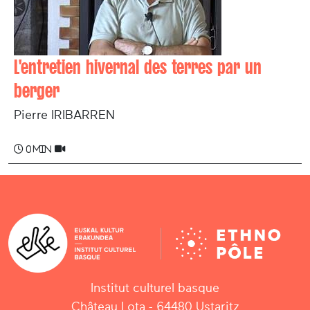
L'entretien hivernal des terres par un
berger
Pierre IRIBARREN
0 min
Institut culturel basque
Château Lota - 64480 Ustaritz