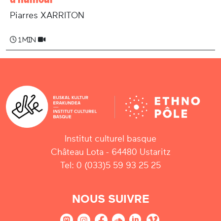
Piarres XARRITON
1 min
Institut culturel basque
Château Lota - 64480 Ustaritz
Tel: 0 (033)5 59 93 25 25
NOUS SUIVRE