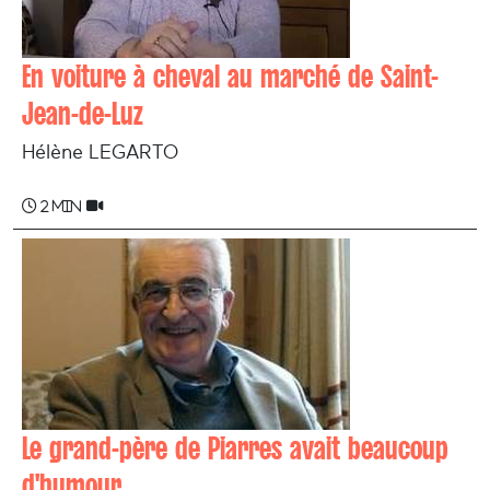
En voiture à cheval au marché de Saint-
Jean-de-Luz
Hélène LEGARTO
2 min
Le grand-père de Piarres avait beaucoup
d'humour