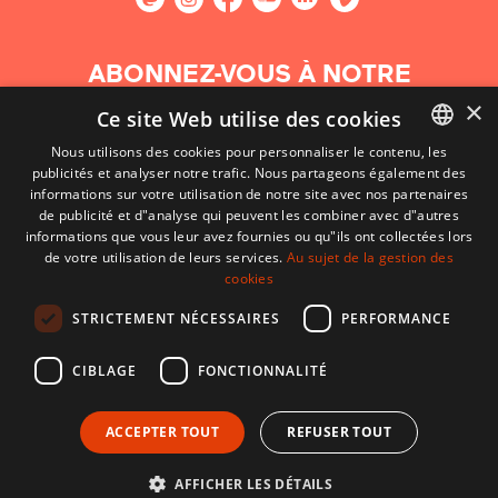
ABONNEZ-VOUS À NOTRE
NEWSLETTER
×
Ce site Web utilise des cookies
Nous utilisons des cookies pour personnaliser le contenu, les
S'abonner
publicités et analyser notre trafic. Nous partageons également des
BASQUE
informations sur votre utilisation de notre site avec nos partenaires
FRENCH
de publicité et d"analyse qui peuvent les combiner avec d"autres
informations que vous leur avez fournies ou qu"ils ont collectées lors
SPANISH
de votre utilisation de leurs services.
Au sujet de la gestion des
cookies
ENGLISH
STRICTEMENT NÉCESSAIRES
PERFORMANCE
CIBLAGE
FONCTIONNALITÉ
ACCEPTER TOUT
REFUSER TOUT
CONTACT
CONDITIONS D'UTILISATION
MENTIONS LÉGALES
AFFICHER LES DÉTAILS
Développé par CodeSyntax. CMS :
Django
.