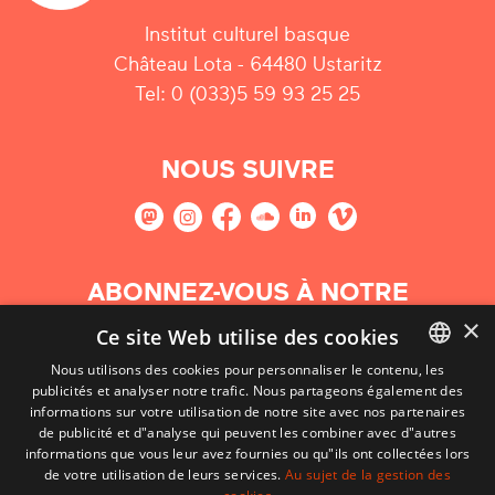
Institut culturel basque
Château Lota - 64480 Ustaritz
Tel: 0 (033)5 59 93 25 25
NOUS SUIVRE
ABONNEZ-VOUS À NOTRE
NEWSLETTER
×
Ce site Web utilise des cookies
Nous utilisons des cookies pour personnaliser le contenu, les
S'abonner
publicités et analyser notre trafic. Nous partageons également des
BASQUE
informations sur votre utilisation de notre site avec nos partenaires
FRENCH
de publicité et d"analyse qui peuvent les combiner avec d"autres
informations que vous leur avez fournies ou qu"ils ont collectées lors
SPANISH
de votre utilisation de leurs services.
Au sujet de la gestion des