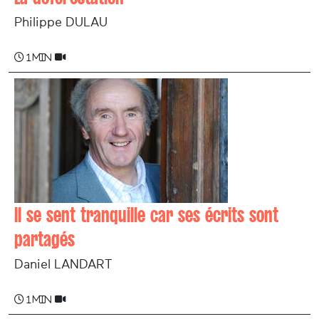
Philippe DULAU
1 min
Il se sent tranquille car ses écrits sont
partagés
Daniel LANDART
1 min