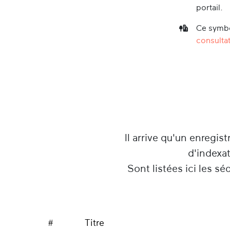
portail.
Ce symbo
consultat
Il arrive qu'un enregist
d'indexa
Sont listées ici les s
#
Titre