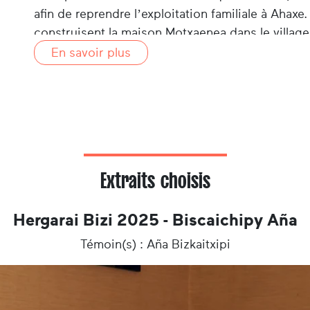
afin de reprendre l’exploitation familiale à Ahaxe
construisent la maison Motxaenea dans le village 
Devenue veuve à l’âge de 38 ans, Aña élève seule
En savoir plus
travaux de la ferme avec l’aide d’un ouvrier. L’un
familiale et, depuis lors, Aña travaille comme c
établissements.
Extraits choisis
Hergarai Bizi 2025 - Biscaichipy Aña
Témoin(s) : Aña Bizkaitxipi