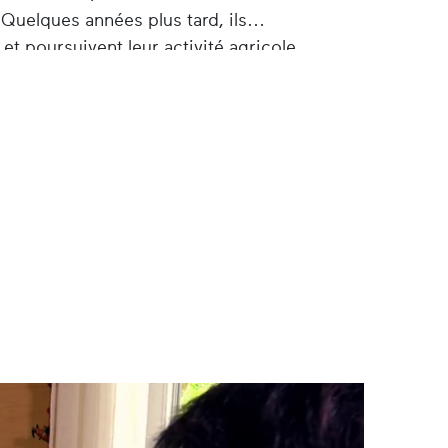
. Quelques années plus tard, ils
et poursuivent leur activité agricole.
 ses cinq enfants tout en assurant les
 de ses fils reprend l’exploitation
uisinière dans de nombreux