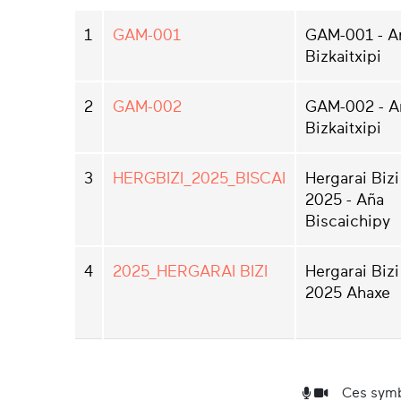
1
GAM-001
GAM-001 - A
Bizkaitxipi
2
GAM-002
GAM-002 - A
Bizkaitxipi
3
HERGBIZI_2025_BISCAI
Hergarai Bizi
2025 - Aña
Biscaichipy
4
2025_HERGARAI BIZI
Hergarai Bizi
2025 Ahaxe
Ces symb