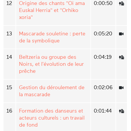
12
Origine des chants "Oi ama
0:00:50
Euskal Herria" et "Orhiko
xoria"
13
Mascarade souletine : perte
0:05:20
de la symbolique
14
Beltzeria ou groupe des
0:04:19
Noirs, et l'évolution de leur
prêche
15
Gestion du déroulement de
0:02:06
la mascarade
16
Formation des danseurs et
0:01:44
acteurs culturels : un travail
de fond