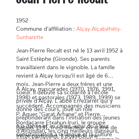
1952
Commune d'affiliation :
Alçay-Alçabéhéty-
Sunharette
Jean-Pierre Recalt est né le 13 avril 1952 à
Saint Estèphe (Gironde). Ses parents
travaillaient dans le vignoble. La famille
revient à Alçay lorsqu'il est âgé de 6
mois. Jean-Pierre a deux frères et une
À Alçay, mascarades (1970, 1976, 1991,
soeur. Il débute sa scolarité à l'école
1998) et pastorales (1973, 1989, 1999) se
privée d'Alçay. L'abbé Errezarret qui y
succèdent. Accompagnés des musiciens
donne des cours, joue un rôle
P. Aguer "Garat Arhane" et Pierre
prépondérant dans l'initiation des jeunes
Bordaçarre Etxahun-Iruri, le groupe
à la danse et au chant, ainsi qu'à leur
Depuis 1991, il est metteur en scène de
d'Aitzindari, les cinq meilleurs danseurs,
sensibilisation à la langue et la culture
treize pastorales. Il possède une