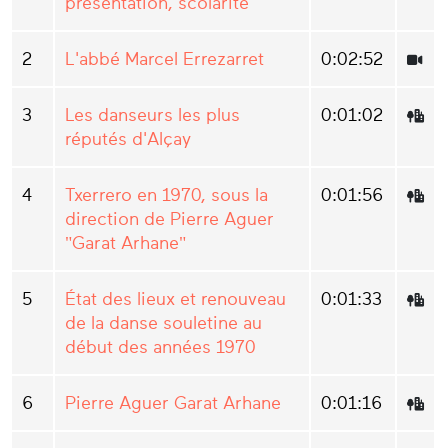
présentation, scolarité
2
L'abbé Marcel Errezarret
0:02:52
3
Les danseurs les plus
0:01:02
réputés d'Alçay
4
Txerrero en 1970, sous la
0:01:56
direction de Pierre Aguer
"Garat Arhane"
5
État des lieux et renouveau
0:01:33
de la danse souletine au
début des années 1970
6
Pierre Aguer Garat Arhane
0:01:16