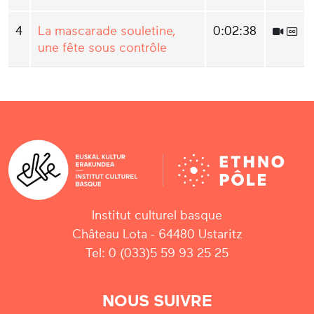
4
La mascarade souletine,
0:02:38
une fête sous contrôle
Institut culturel basque
Château Lota - 64480 Ustaritz
Tel: 0 (033)5 59 93 25 25
NOUS SUIVRE