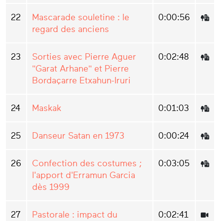
22
Mascarade souletine : le
0:00:56
regard des anciens
23
Sorties avec Pierre Aguer
0:02:48
"Garat Arhane" et Pierre
Bordaçarre Etxahun-Iruri
24
Maskak
0:01:03
25
Danseur Satan en 1973
0:00:24
26
Confection des costumes ;
0:03:05
l'apport d'Erramun Garcia
dès 1999
27
Pastorale : impact du
0:02:41