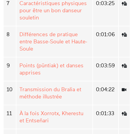
7
Caractéristiques physiques
0:03:25
pour être un bon danseur
souletin
8
Différences de pratique
0:01:06
entre Basse-Soule et Haute-
Soule
9
Points (püntiak) et danses
0:03:59
apprises
10
Transmission du Bralia et
0:04:22
méthode illustrée
11
À la fois Xorrotx, Kherestu
0:01:33
et Entseñari