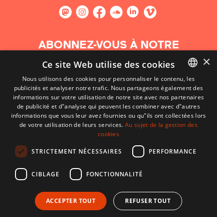
ABONNEZ-VOUS À NOTRE
NEWSLETTER
×
Ce site Web utilise des cookies
Nous utilisons des cookies pour personnaliser le contenu, les
S'abonner
publicités et analyser notre trafic. Nous partageons également des
BASQUE
informations sur votre utilisation de notre site avec nos partenaires
FRENCH
de publicité et d"analyse qui peuvent les combiner avec d"autres
informations que vous leur avez fournies ou qu"ils ont collectées lors
SPANISH
de votre utilisation de leurs services.
Au sujet de la gestion des
cookies
ENGLISH
STRICTEMENT NÉCESSAIRES
PERFORMANCE
CIBLAGE
FONCTIONNALITÉ
ACCEPTER TOUT
REFUSER TOUT