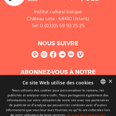
Institut culturel basque
Château Lota - 64480 Ustaritz
Tel: 0 (033)5 59 93 25 25
NOUS SUIVRE
ABONNEZ-VOUS À NOTRE
NEWSLETTER
×
Ce site Web utilise des cookies
Nous utilisons des cookies pour personnaliser le contenu, les
S'abonner
publicités et analyser notre trafic. Nous partageons également des
BASQUE
informations sur votre utilisation de notre site avec nos partenaires
FRENCH
de publicité et d"analyse qui peuvent les combiner avec d"autres
informations que vous leur avez fournies ou qu"ils ont collectées lors
SPANISH
de votre utilisation de leurs services.
Au sujet de la gestion des