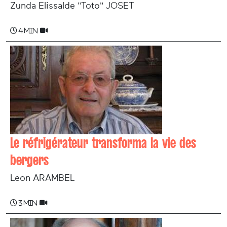
Zunda Elissalde "Toto" JOSET
4 min
Le réfrigérateur transforma la vie des
bergers
Leon ARAMBEL
3 min