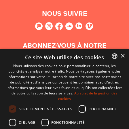
NOUS SUIVRE
ABONNEZ-VOUS À NOTRE
NEWSLETTER
×
Ce site Web utilise des cookies
Nous utilisons des cookies pour personnaliser le contenu, les
S'abonner
publicités et analyser notre trafic. Nous partageons également des
BASQUE
informations sur votre utilisation de notre site avec nos partenaires
FRENCH
de publicité et d"analyse qui peuvent les combiner avec d"autres
informations que vous leur avez fournies ou qu"ils ont collectées lors
SPANISH
de votre utilisation de leurs services.
Au sujet de la gestion des
cookies
ENGLISH
STRICTEMENT NÉCESSAIRES
PERFORMANCE
CIBLAGE
FONCTIONNALITÉ