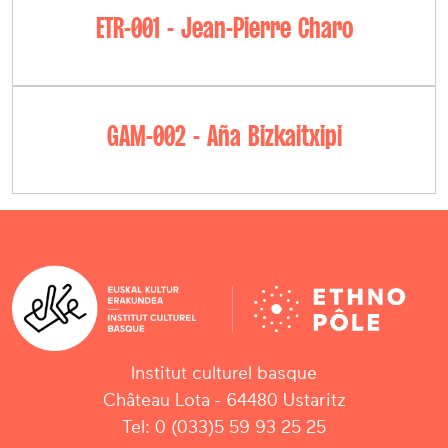
ETR-001 - Jean-Pierre Charo
GAM-002 - Aña Bizkaitxipi
Institut culturel basque
Château Lota - 64480 Ustaritz
Tel: 0 (033)5 59 93 25 25